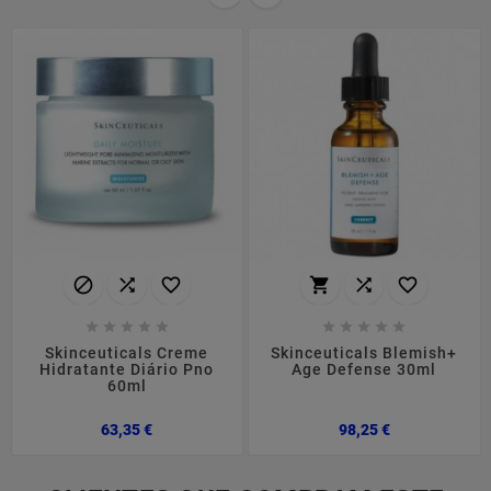
















Skinceuticals Creme
Skinceuticals Blemish+
Hidratante Diário Pno
Age Defense 30ml
60ml
Preço
Preço
63,35 €
98,25 €