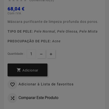
comentário(0)





68,04 €
Com IVA
Máscara purificante de limpeza profunda dos poros.
TIPO DE PELE:
Pele Normal, Pele Oleosa, Pele Mista
PREOCUPAÇÃO DE PELE:
Acne
Quantidade :

Adicionar
Adicionar à Lista de favoritos

Comparar Este Produto
