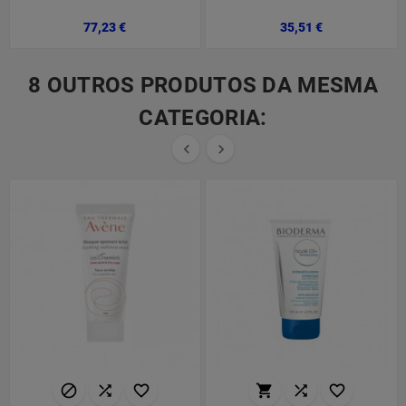
Preço
Preço
77,23 €
35,51 €
8 OUTROS PRODUTOS DA MESMA
CATEGORIA:







