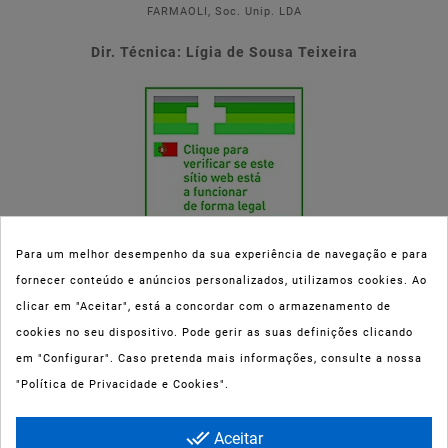
FARMAOLI, Soc. Unip. LDA
Dir. Técnica: Lígia de Sousa Teixeira
Para um melhor desempenho da sua experiência de navegação e para
fornecer conteúdo e anúncios personalizados, utilizamos cookies. Ao
Esta parafarmácia (Farmaoli) encontra-se autorizada pelo INFARMED
clicar em "Aceitar", está a concordar com o armazenamento de
(registo nº 00078/2020) para a dispensa de Medicamentos Não
cookies no seu dispositivo. Pode gerir as suas definições clicando
Sujeitos a Receita Médica (MNSRM) e produtos de saúde e bem-estar
em "Configurar". Caso pretenda mais informações, consulte a nossa
ao domicílio e através da internet. Os Medicamentos Não Sujeitos a
"Política de Privacidade e Cookies".
Receita Médica só podem ser entregues nos concelhos do Porto,
Maia, Matosinhos, Gondomar e Vila Nova de Gaia.
done_all
Aceitar