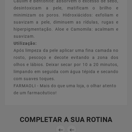
Caulim e Bentonite: absorvem o excesso de sebo,
desintoxicam a pele, matificam o brilho e
minimizam os poros. Hidroxiácidos: exfoliam e
suavizam a pele, diminuem as rídulas, rugas e
hiperpigmentação. Aloe e Camomila: acalmam e
suavizam.
Utilização:
Após limpeza da pele aplicar uma fina camada no
rosto, pescoço e decote evitando a zona dos
olhos e lábios. Deixar secar por 10 a 20 minutos,
limpando em seguida com água tépida e secando
com suaves toques.
FARMAOLI - Mais do que uma loja, o olhar atento
de um farmacêutico!
COMPLETAR A SUA ROTINA

