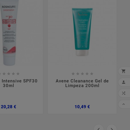


















 Intensive SPF30
Avene Cleanance Gel de

30ml
Limpeza 200ml
M
MI

CO

Preço
Preço
20,28 €
10,49 €

