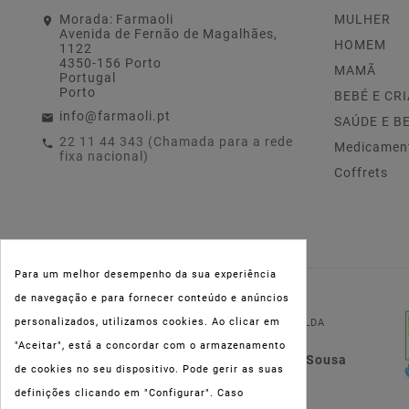
Morada:
Farmaoli
MULHER
Avenida de Fernão de Magalhães,
HOMEM
1122
4350-156 Porto
MAMÃ
Portugal
Porto
BEBÉ E CR
info@farmaoli.pt
SAÚDE E B
22 11 44 343 (Chamada para a rede
Medicamen
fixa nacional)
Coffrets
Para um melhor desempenho da sua experiência
de navegação e para fornecer conteúdo e anúncios
NIPC:
515 801 216
personalizados, utilizamos cookies. Ao clicar em
FARMAOLI, Soc. Unip. LDA
"Aceitar", está a concordar com o armazenamento
Dir. Técnica: Lígia de Sousa
de cookies no seu dispositivo. Pode gerir as suas
Teixeira
definições clicando em "Configurar". Caso