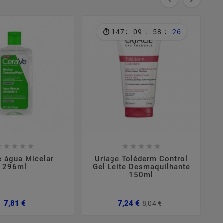
:
:
:
147
09
58
25

















e água Micelar
Uriage Toléderm Control
296ml
Gel Leite Desmaquilhante
150ml
Preço
Preço
Preço
7,81 €
7,24 €
8,04 €
normal