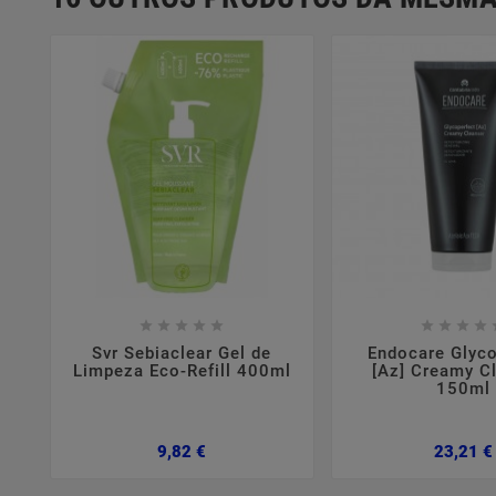















Svr Sebiaclear Gel de
Endocare Glyco
Limpeza Eco-Refill 400ml
[Az] Creamy C
150ml
Preço
9,82 €
23,21 €