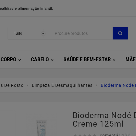
alhitas e alimentação infantil.
CORPO
CABELO
SAÚDE E BEM-ESTAR
MÃE
s De Rosto
Limpeza E Desmaquilhantes
Bioderma Nodé
Bioderma Nodé
Creme 125ml
comentário(0)




