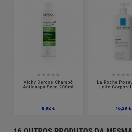















Vichy Dercos Champô
La Roche Posay
Anticaspa Seca 200ml
Leite Corpora
Preço
8,92 €
16,29 €
16 OUTROS PRODUTOS DA MESMA