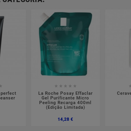













perfect
La Roche Posay Effaclar
Cerav
leanser
Gel Purificante Micro
Peeling Recarga 400ml
(Edição Limitada)
Preço
Preço
14,28 €