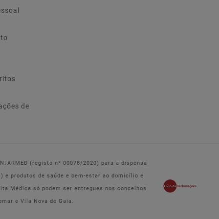
essoal
ito
ritos
ações de
 INFARMED (registo nº 00078/2020) para a dispensa
e produtos de saúde e bem-estar ao domicílio e
eita Médica só podem ser entregues nos concelhos
omar e Vila Nova de Gaia.