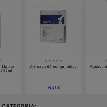













 Lipikar
Artrozen 60 comprimidos
Rosacure
l 750ml
Preço
Preço
19,98 €
 CATEGORIA: