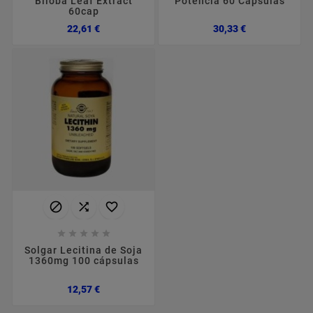
Biloba Leaf Extract
Potência 60 Cápsulas
60cap
Preço
Preço
22,61 €
30,33 €








Solgar Lecitina de Soja
1360mg 100 cápsulas
Preço
12,57 €