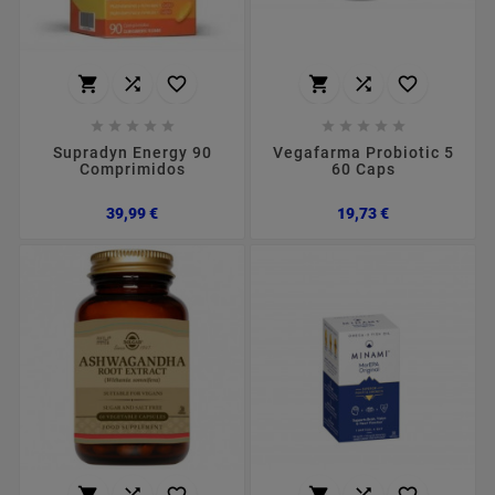
















Supradyn Energy 90
Vegafarma Probiotic 5
Comprimidos
60 Caps
Preço
Preço
39,99 €
19,73 €