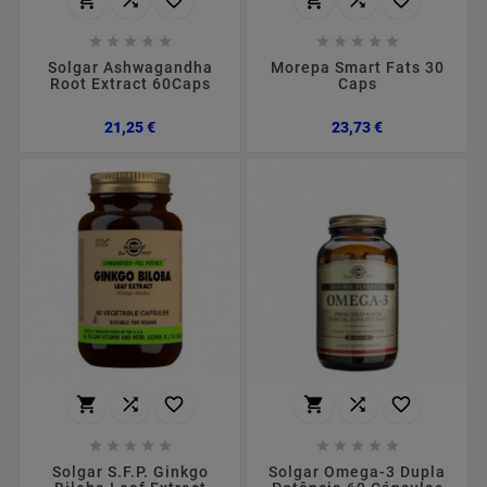
















Solgar Ashwagandha
Morepa Smart Fats 30
Root Extract 60Caps
Caps
Preço
Preço
21,25 €
23,73 €
















Solgar S.F.P. Ginkgo
Solgar Omega-3 Dupla