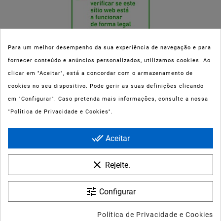
Para um melhor desempenho da sua experiência de navegação e para
fornecer conteúdo e anúncios personalizados, utilizamos cookies. Ao
Esta parafarmácia (Farmaoli) encontra-se autorizada pelo INFARMED
clicar em "Aceitar", está a concordar com o armazenamento de
(registo nº 00078/2020) para a dispensa de Medicamentos Não
cookies no seu dispositivo. Pode gerir as suas definições clicando
Sujeitos a Receita Médica (MNSRM) e produtos de saúde e bem-estar
em "Configurar". Caso pretenda mais informações, consulte a nossa
ao domicílio e através da internet. Os Medicamentos Não Sujeitos a
"Política de Privacidade e Cookies".
Receita Médica só podem ser entregues nos concelhos do Porto,
Maia, Matosinhos, Gondomar e Vila Nova de Gaia.
done_all
Aceitar
clear
Rejeite.
tune
Configurar
© 2022 - Farmaoli - Soc. Uni. Lda
Política de Privacidade e Cookies