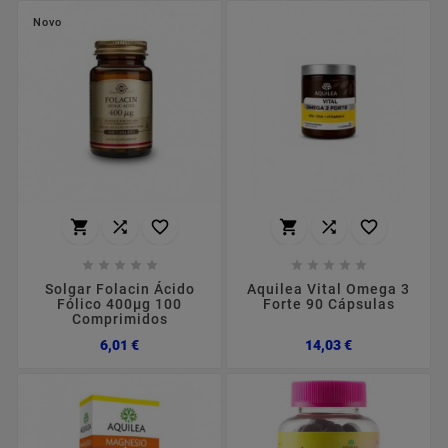
Novo
















Solgar Folacin Ácido
Aquilea Vital Omega 3
Fólico 400µg 100
Forte 90 Cápsulas
Comprimidos
Preço
Preço
6,01 €
14,03 €