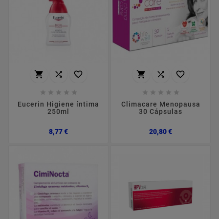
















Eucerin Higiene íntima
Climacare Menopausa
250ml
30 Cápsulas
Preço
Preço
8,77 €
20,80 €