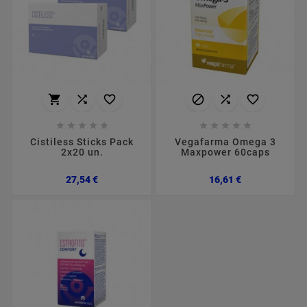
















Cistiless Sticks Pack
Vegafarma Omega 3
2x20 un.
Maxpower 60caps
Preço
Preço
27,54 €
16,61 €