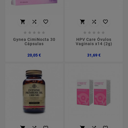
















Gynea CimiNocta 30
HPV Care Óvulos
Cápsulas
Vaginais x14 (2g)
Preço
Preço
20,05 €
31,69 €