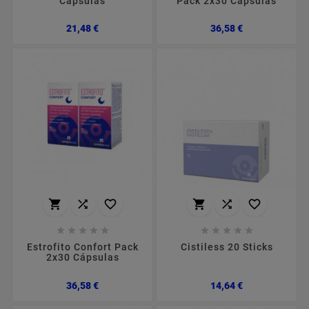
Cápsulas
Pack 2x30 Cápsulas
Preço
Preço
21,48 €
36,58 €
















Estrofito Confort Pack
Cistiless 20 Sticks
2x30 Cápsulas
Preço
Preço
36,58 €
14,64 €