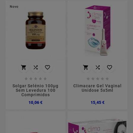
Novo
















Solgar Selénio 100µg
Climacare Gel Vaginal
Sem Levedura 100
Unidose 5x5ml
Comprimidos
Preço
Preço
10,06 €
15,45 €