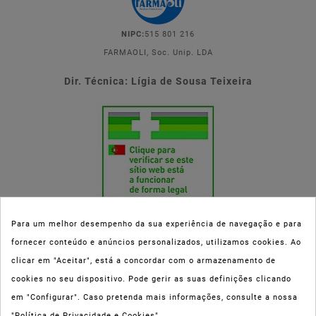
NIPC:
515 801 216
FARMAOLI, Soc. Unip. LDA
Dir. Técnica: Lígia de Sousa Teixeira
Para um melhor desempenho da sua experiência de navegação e para
fornecer conteúdo e anúncios personalizados, utilizamos cookies. Ao
Esta parafarmácia (Farmaoli) encontra-se autorizada pelo INFARMED
clicar em "Aceitar", está a concordar com o armazenamento de
(registo nº 00078/2020) para a dispensa de Medicamentos Não
cookies no seu dispositivo. Pode gerir as suas definições clicando
Sujeitos a Receita Médica (MNSRM) e produtos de saúde e bem-estar
em "Configurar". Caso pretenda mais informações, consulte a nossa
ao domicílio e através da internet. Os Medicamentos Não Sujeitos a
"Política de Privacidade e Cookies".