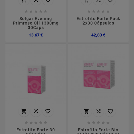
















Solgar Evening
Estrofito Forte Pack
Primrose Oil 1300mg
2x30 Cápsulas
30Caps
Preço
Preço
13,67 €
42,83 €
















Estrofito Forte 30
Estrofito Forte Bio