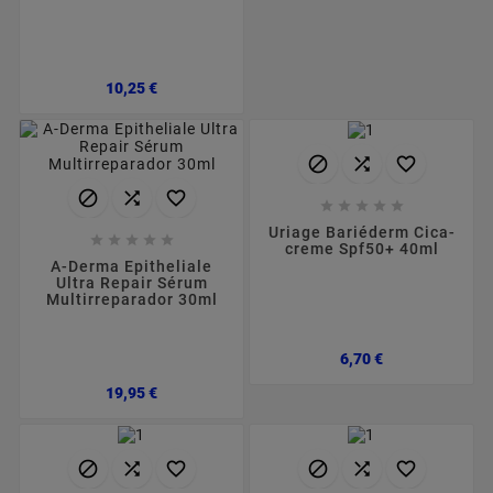
Preço
10,25 €











Uriage Bariéderm Cica-





creme Spf50+ 40ml
A-Derma Epitheliale
Ultra Repair Sérum
Multirreparador 30ml
Preço
6,70 €
Preço
19,95 €





