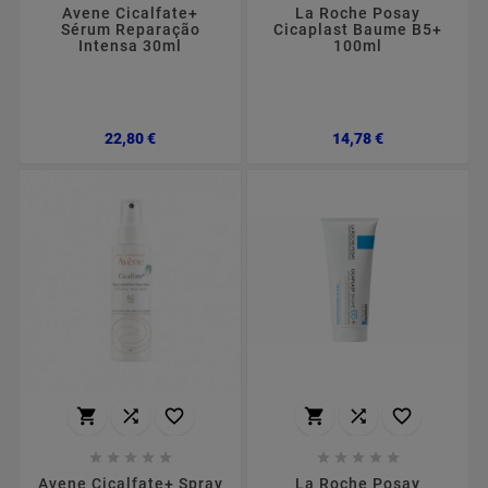
Avene Cicalfate+
La Roche Posay
Sérum Reparação
Cicaplast Baume B5+
Intensa 30ml
100ml
Preço
Preço
22,80 €
14,78 €
















Avene Cicalfate+ Spray
La Roche Posay