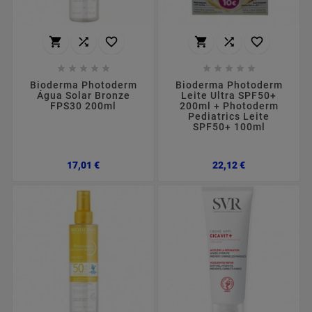
















Bioderma Photoderm
Bioderma Photoderm
Água Solar Bronze
Leite Ultra SPF50+
FPS30 200ml
200ml + Photoderm
Pediatrics Leite
SPF50+ 100ml
Preço
Preço
17,01 €
22,12 €