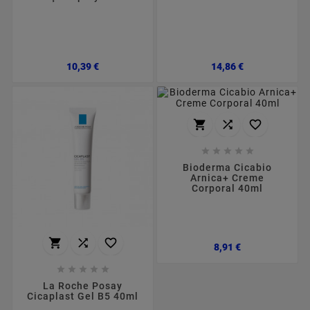
Preço
Preço
10,39 €
14,86 €








Bioderma Cicabio
Arnica+ Creme
Corporal 40ml



Preço
8,91 €





La Roche Posay
Cicaplast Gel B5 40ml