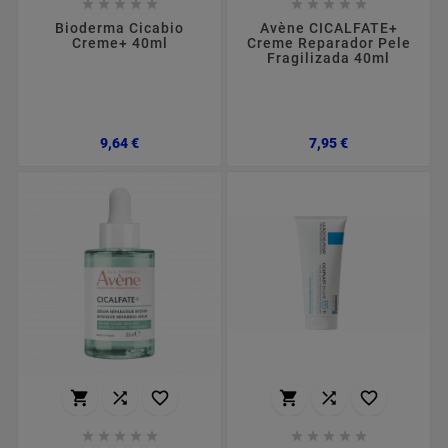










Bioderma Cicabio
Avène CICALFATE+
Creme+ 40ml
Creme Reparador Pele
Fragilizada 40ml
Preço
Preço
9,64 €
7,95 €















