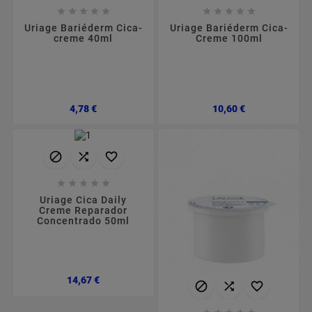










Uriage Bariéderm Cica-
Uriage Bariéderm Cica-
creme 40ml
Creme 100ml
Preço
Preço
4,78 €
10,60 €








Uriage Cica Daily
Creme Reparador
Concentrado 50ml
Preço
14,67 €


