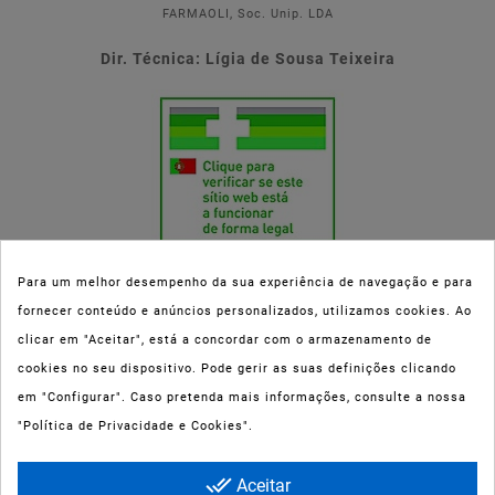
FARMAOLI, Soc. Unip. LDA
Dir. Técnica: Lígia de Sousa Teixeira
Para um melhor desempenho da sua experiência de navegação e para
fornecer conteúdo e anúncios personalizados, utilizamos cookies. Ao
Esta parafarmácia (Farmaoli) encontra-se autorizada pelo INFARMED
clicar em "Aceitar", está a concordar com o armazenamento de
(registo nº 00078/2020) para a dispensa de Medicamentos Não
cookies no seu dispositivo. Pode gerir as suas definições clicando
Sujeitos a Receita Médica (MNSRM) e produtos de saúde e bem-estar
em "Configurar". Caso pretenda mais informações, consulte a nossa
ao domicílio e através da internet. Os Medicamentos Não Sujeitos a
"Política de Privacidade e Cookies".
Receita Médica só podem ser entregues nos concelhos do Porto,
Maia, Matosinhos, Gondomar e Vila Nova de Gaia.
done_all
Aceitar