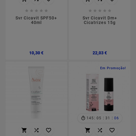










Svr Cicavit SPF50+
Svr Cicavit Dm+
40ml
Cicatrizes 15g
Preço
Preço
10,30 €
22,03 €
Em Promoção!
:
:
:
145
05
31
05





