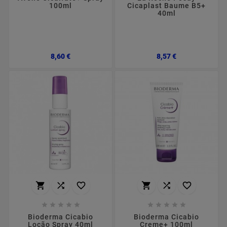
100ml
Cicaplast Baume B5+
40ml
Preço
Preço
8,60 €
8,57 €
















Bioderma Cicabio
Bioderma Cicabio
Loção Spray 40ml
Creme+ 100ml