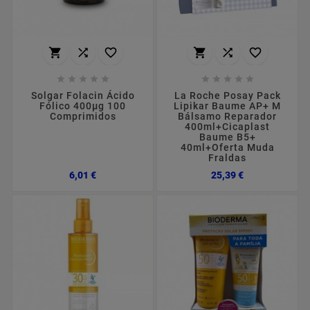
















Solgar Folacin Ácido
La Roche Posay Pack
Fólico 400µg 100
Lipikar Baume AP+ M
Comprimidos
Bálsamo Reparador
400ml+Cicaplast
Baume B5+
40ml+Oferta Muda
Fraldas
Preço
Preço
6,01 €
25,39 €