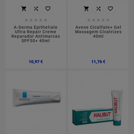
















A-Derma Epitheliale
Avene Cicalfate+ Gel
Ultra Repair Creme
Massagem Cicatrizes
Reparador Antimarcas
40ml
SPF50+ 40ml
Preço
Preço
10,97 €
11,76 €