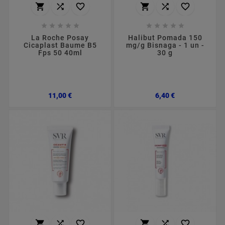
















La Roche Posay
Halibut Pomada 150
Cicaplast Baume B5
mg/g Bisnaga - 1 un -
Fps 50 40ml
30 g
Preço
Preço
11,00 €
6,40 €





