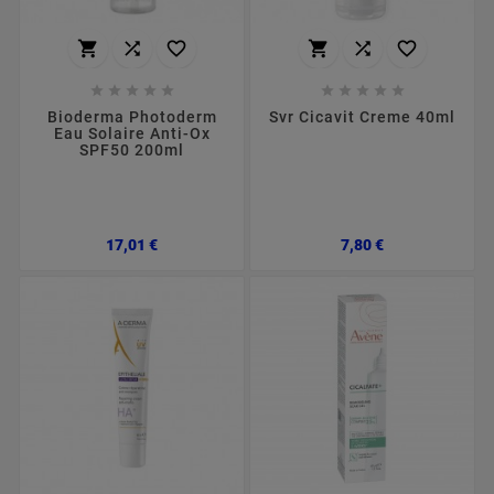
















Bioderma Photoderm
Svr Cicavit Creme 40ml
Eau Solaire Anti-Ox
SPF50 200ml
Preço
Preço
17,01 €
7,80 €