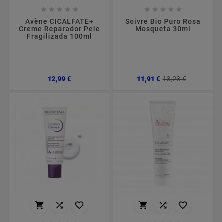










Avène CICALFATE+
Soivre Bio Puro Rosa
Creme Reparador Pele
Mosqueta 30ml
Fragilizada 100ml
Preço
Preço
Preço
12,99 €
11,91 €
13,23 €
normal





