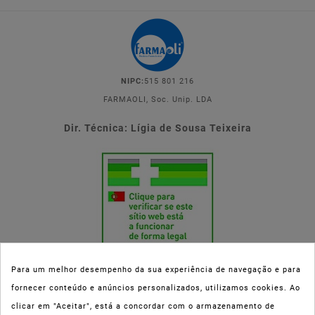
NIPC:
515 801 216
FARMAOLI, Soc. Unip. LDA
Dir. Técnica: Lígia de Sousa Teixeira
Para um melhor desempenho da sua experiência de navegação e para
fornecer conteúdo e anúncios personalizados, utilizamos cookies. Ao
Esta parafarmácia (Farmaoli) encontra-se autorizada pelo INFARMED
clicar em "Aceitar", está a concordar com o armazenamento de