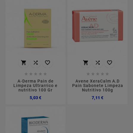
















A-Derma Pain de
Avene XeraCalm A.D
Limpeza Ultrarrico e
Pain Sabonete Limpeza
nutritivo 100 Gr
Nutritivo 100g
Preço
Preço
5,03 €
7,11 €