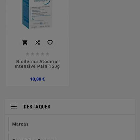








Bioderma Atoderm
Intensive Pain 150g
Preço
10,80 €

DESTAQUES
Marcas