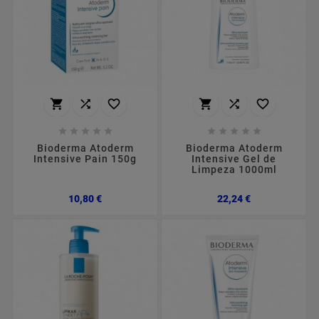
















Bioderma Atoderm
Bioderma Atoderm
Intensive Pain 150g
Intensive Gel de
Limpeza 1000ml
Preço
Preço
10,80 €
22,24 €