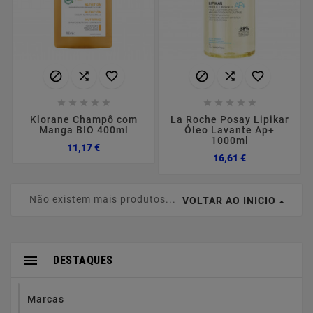
















Klorane Champô com
La Roche Posay Lipikar
Manga BIO 400ml
Óleo Lavante Ap+
1000ml
Preço
11,17 €
Preço
16,61 €
Não existem mais produtos...
VOLTAR AO INICIO

DESTAQUES
Marcas