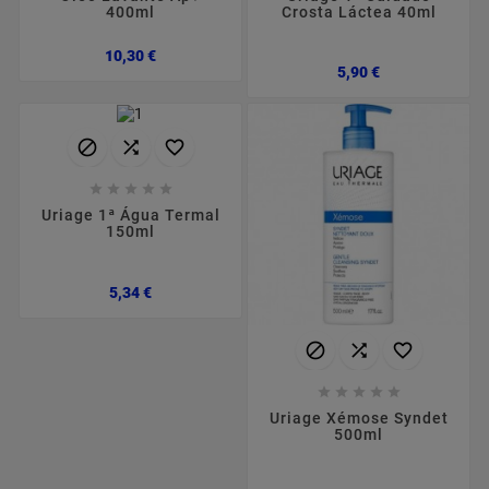
Crosta Láctea 40ml
400ml
Preço
10,30 €
Preço
5,90 €








Uriage 1ª Água Termal
150ml
Preço
5,34 €








Uriage Xémose Syndet
500ml