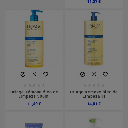
Preço
11,57 €
















Uriage Xémose óleo de
Uriage Xémose óleo de
Limpeza 500ml
Limpeza 1l
Preço
Preço
11,49 €
14,01 €