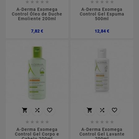










A-Derma Exomega
A-Derma Exomega
Control Óleo de Duche
Control Gel Espuma
Emoliente 200ml
500ml
Preço
Preço
7,82 €
12,84 €
















A-Derma Exomega
A-Derma Exomega
Control Gel Corpo e
Control Gel Lavante
Cabelo 200ml
200ml