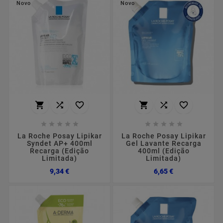
Novo
Novo
















La Roche Posay Lipikar
La Roche Posay Lipikar
Syndet AP+ 400ml
Gel Lavante Recarga
Recarga (Edição
400ml (Edição
Limitada)
Limitada)
Preço
Preço
9,34 €
6,65 €