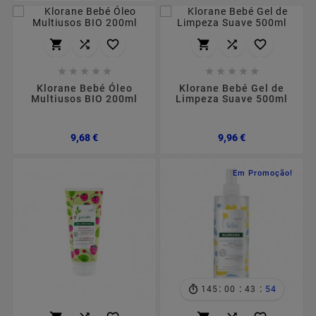
















Klorane Bebé Óleo
Klorane Bebé Gel de
Multiusos BIO 200ml
Limpeza Suave 500ml
Preço
Preço
9,68 €
9,96 €
Em Promoção!
:
:
:
145
00
43
53