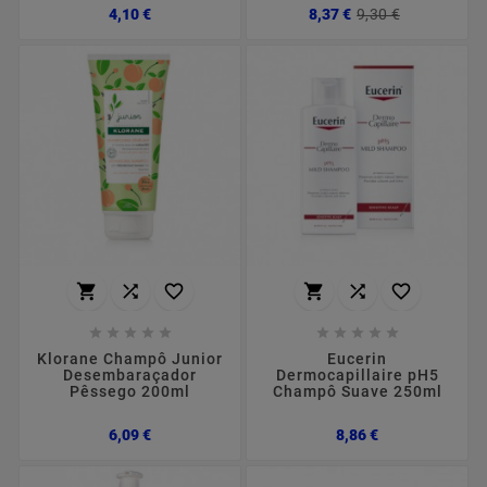
Preço
Preço
Preço
4,10 €
8,37 €
9,30 €
normal
















Klorane Champô Junior
Eucerin
Desembaraçador
Dermocapillaire pH5
Pêssego 200ml
Champô Suave 250ml
Preço
Preço
6,09 €
8,86 €