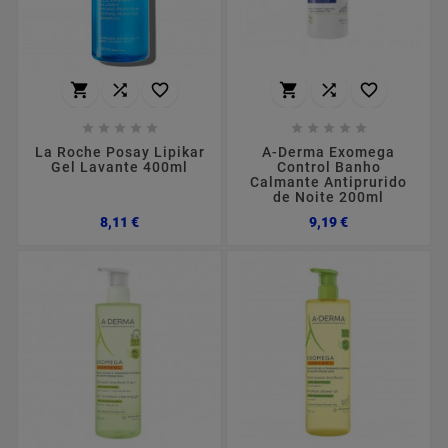
















La Roche Posay Lipikar
A-Derma Exomega
Gel Lavante 400ml
Control Banho
Calmante Antiprurido
de Noite 200ml
Preço
Preço
8,11 €
9,19 €