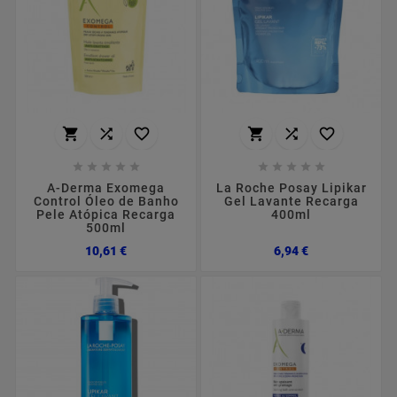
















A-Derma Exomega
La Roche Posay Lipikar
Control Óleo de Banho
Gel Lavante Recarga
Pele Atópica Recarga
400ml
500ml
Preço
Preço
10,61 €
6,94 €