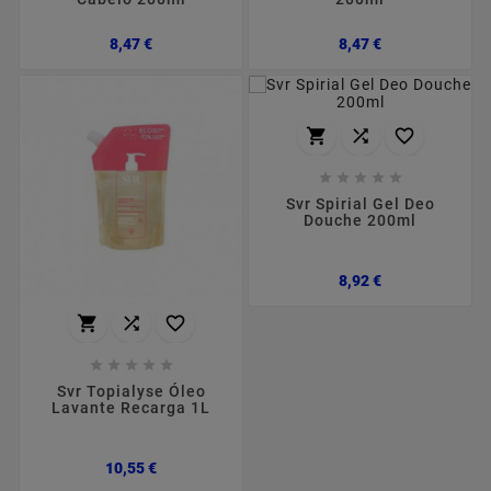
Preço
Preço
8,47 €
8,47 €








Svr Spirial Gel Deo
Douche 200ml
Preço
8,92 €








Svr Topialyse Óleo
Lavante Recarga 1L
Preço
10,55 €