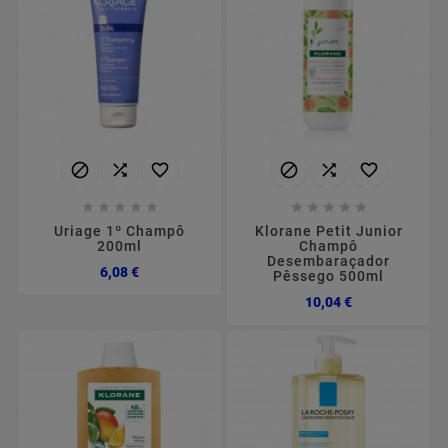
















Uriage 1º Champô
Klorane Petit Junior
200ml
Champô
Desembaraçador
Preço
6,08 €
Pêssego 500ml
Preço
10,04 €