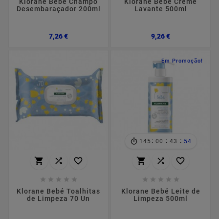
Klorane Bebé Champô
Klorane Bebé Creme
Desembaraçador 200ml
Lavante 500ml
Preço
Preço
7,26 €
9,26 €
Em Promoção!
:
:
:
145
00
43
53
















Klorane Bebé Toalhitas
Klorane Bebé Leite de
de Limpeza 70 Un
Limpeza 500ml