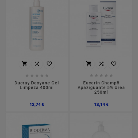
















Ducray Dexyane Gel
Eucerin Champô
Limpeza 400ml
Apaziguante 5% Urea
250ml
Preço
Preço
12,74 €
13,14 €