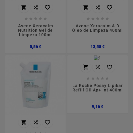
















Avene Xeracalm
Avene Xeracalm A.D
Nutrition Gel de
Óleo de Limpeza 400ml
Limpeza 100ml
Preço
Preço
5,56 €
13,58 €








La Roche Posay Lipikar
Refill Oil Ap+ Int 400ml
Preço
9,16 €


