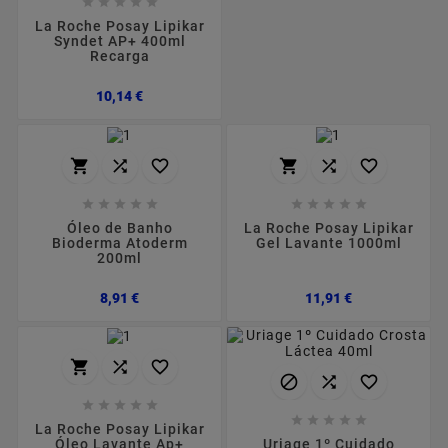





La Roche Posay Lipikar
Syndet AP+ 400ml
Recarga
Preço
10,14 €
















Óleo de Banho
La Roche Posay Lipikar
Bioderma Atoderm
Gel Lavante 1000ml
200ml
Preço
Preço
8,91 €
11,91 €
















La Roche Posay Lipikar
Uriage 1º Cuidado
Óleo Lavante Ap+