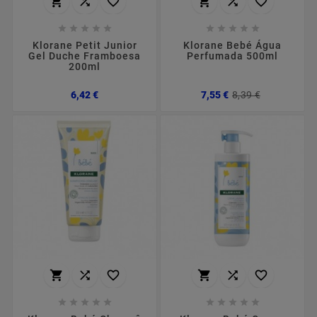
















Klorane Petit Junior
Klorane Bebé Água
Gel Duche Framboesa
Perfumada 500ml
200ml
Preço
Preço
Preço
6,42 €
7,55 €
8,39 €
normal















