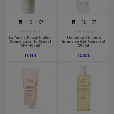
















La Roche Posay Lipikar
Bioderma Atoderm
Creme Lavante Syndet
Intensive Gel Moussant
AP+ 400ml
200ml
Preço
Preço
11,98 €
12,62 €