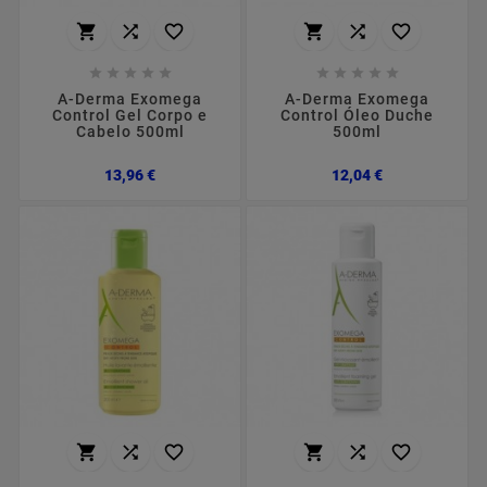
















A-Derma Exomega
A-Derma Exomega
Control Gel Corpo e
Control Óleo Duche
Cabelo 500ml
500ml
Preço
Preço
13,96 €
12,04 €





