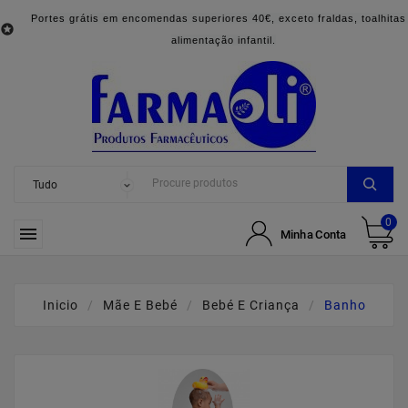
Portes grátis em encomendas superiores 40€, exceto fraldas, toalhitas

alimentação infantil.
0

Minha Conta
Inicio
Mãe E Bebé
Bebé E Criança
Banho