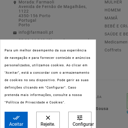
Morada:
Farmaoli
MULHER
Avenida de Fernão de Magalhães,
HOMEM
1122
4350-156 Porto
MAMÃ
Portugal
Porto
BEBÉ E CR
info@farmaoli.pt
SAÚDE E B
22 11 44 343 (Chamada para a rede
Medicamen
fixa nacional)
Coffrets
Para um melhor desempenho da sua experiência
de navegação e para fornecer conteúdo e anúncios
personalizados, utilizamos cookies. Ao clicar em
"Aceitar", está a concordar com o armazenamento
de cookies no seu dispositivo. Pode gerir as suas
definições clicando em "Configurar". Caso
NIPC:
515 801 216
pretenda mais informações, consulte a nossa
FARMAOLI, Soc. Unip. LDA
"Política de Privacidade e Cookies".
Dir. Técnica: Lígia de Sousa
Teixeira
done_all
clear
tune
Aceitar
Rejeite.
Configurar