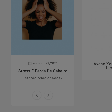

,
,
outubro
29
2024
junho
28
Avene Xe
Li
Stress E Perda De Cabelo:
Dermatite A
Estarão Relacionados?
Estarão relacionados?
Principais caract
causas e sin

