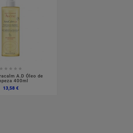








,
2024
março
05
2024
no
racalm A.D Óleo de
mpeza 400ml
tópica
Suplementação Com
Qued
Preço
13,58 €
Colagénio
erísticas,
Sim ou Não?
Formulaç
tomas.
cabelo co