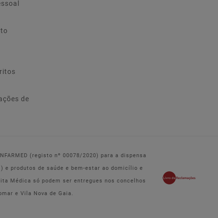
essoal
ito
ritos
ações de
 INFARMED (registo nº 00078/2020) para a dispensa
e produtos de saúde e bem-estar ao domicílio e
eita Médica só podem ser entregues nos concelhos
omar e Vila Nova de Gaia.