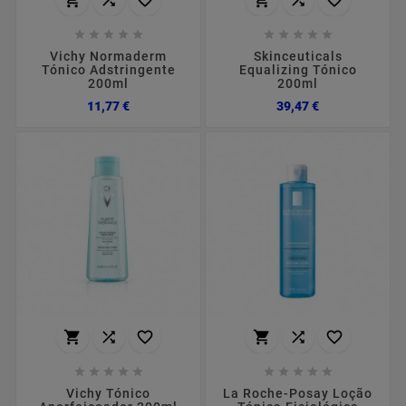
















Vichy Normaderm
Skinceuticals
Tónico Adstringente
Equalizing Tónico
200ml
200ml
Preço
Preço
11,77 €
39,47 €
















Vichy Tónico
La Roche-Posay Loção