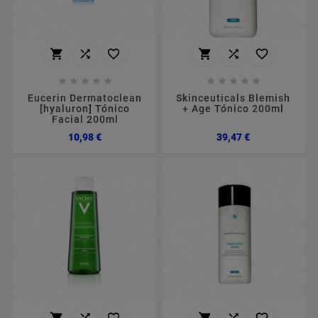
















Eucerin Dermatoclean
Skinceuticals Blemish
[hyaluron] Tónico
+ Age Tónico 200ml
Facial 200ml
Preço
Preço
10,98 €
39,47 €