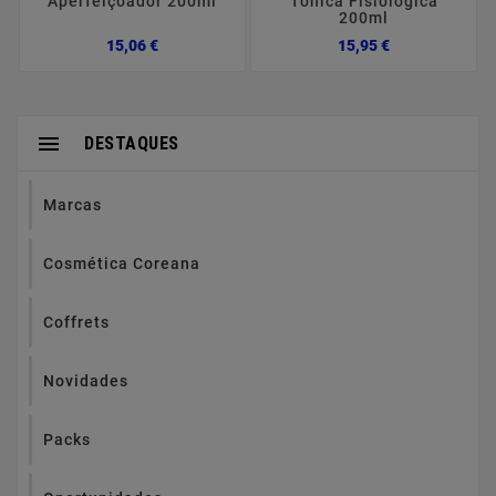
Aperfeiçoador 200ml
Tónica Fisiológica
200ml
Preço
Preço
15,06 €
15,95 €

DESTAQUES
Marcas
Cosmética Coreana
Coffrets
Novidades
Packs