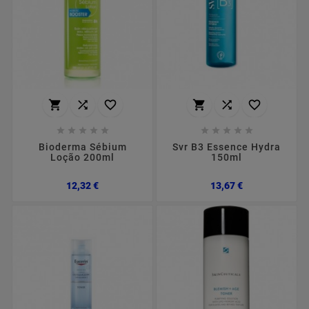
















Bioderma Sébium
Svr B3 Essence Hydra
Loção 200ml
150ml
Preço
Preço
12,32 €
13,67 €