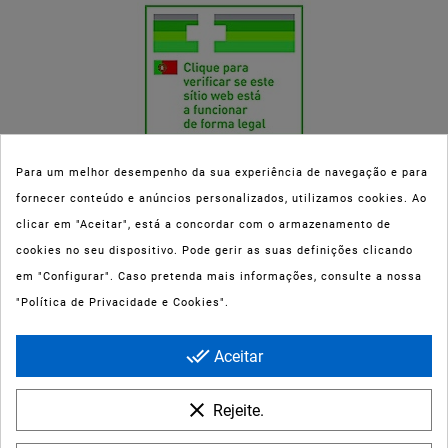
Para um melhor desempenho da sua experiência de navegação e para
fornecer conteúdo e anúncios personalizados, utilizamos cookies. Ao
Esta parafarmácia (Farmaoli) encontra-se autorizada pelo INFARMED
clicar em "Aceitar", está a concordar com o armazenamento de
(registo nº 00078/2020) para a dispensa de Medicamentos Não
cookies no seu dispositivo. Pode gerir as suas definições clicando
Sujeitos a Receita Médica (MNSRM) e produtos de saúde e bem-estar
em "Configurar". Caso pretenda mais informações, consulte a nossa
ao domicílio e através da internet. Os Medicamentos Não Sujeitos a
"Política de Privacidade e Cookies".
Receita Médica só podem ser entregues nos concelhos do Porto,
Maia, Matosinhos, Gondomar e Vila Nova de Gaia.
done_all
Aceitar
clear
Rejeite.