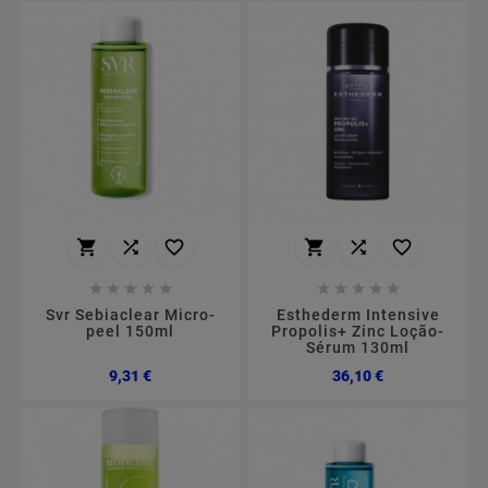
















Svr Sebiaclear Micro-
Esthederm Intensive
peel 150ml
Propolis+ Zinc Loção-
Sérum 130ml
Preço
Preço
9,31 €
36,10 €