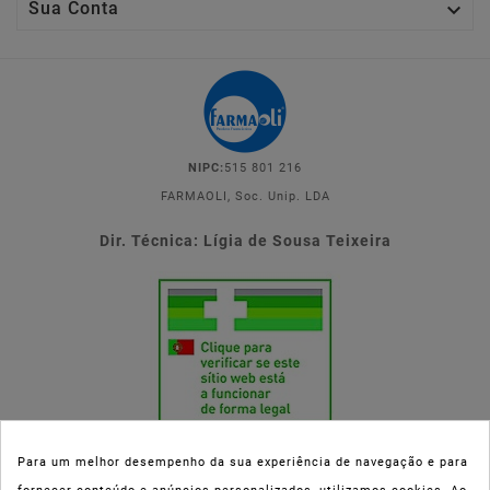

Sua Conta
NIPC:
515 801 216
FARMAOLI, Soc. Unip. LDA
Dir. Técnica: Lígia de Sousa Teixeira
Para um melhor desempenho da sua experiência de navegação e para