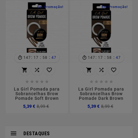
Em Promoção!
Em Promoção!
:
:
:
:
:
:
147
17
58
47
147
17
58
47
















La Girl Pomada para
La Girl Pomada para
Sobrancelhas Brow
Sobrancelhas Brow
Pomade Soft Brown
Pomade Dark Brown
Preço
Preço
Preço
Preço
5,39 €
8,99 €
5,39 €
8,99 €
normal
normal

DESTAQUES