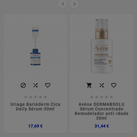


















Uriage Bariéderm Cica
Avène DERMABSOLU
Daily Sérum 30ml
Sérum Concentrado
Remodelador anti-idade
30ml
Preço
Preço
17,69 €
31,44 €