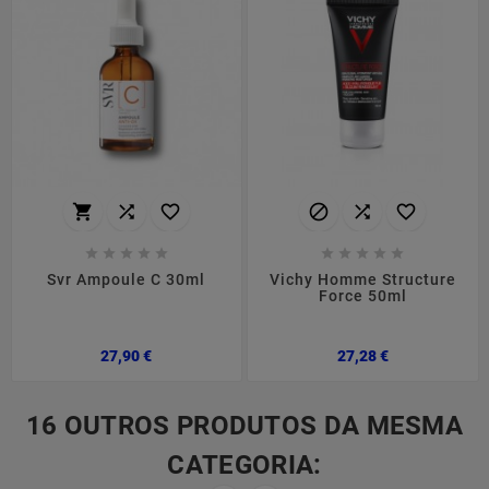
















Svr Ampoule C 30ml
Vichy Homme Structure
Force 50ml
Preço
Preço
27,90 €
27,28 €
16 OUTROS PRODUTOS DA MESMA
CATEGORIA: