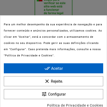
Para um melhor desempenho da sua experiência de navegação e para
fornecer conteúdo e anúncios personalizados, utilizamos cookies. Ao
Esta parafarmácia (Farmaoli) encontra-se autorizada pelo INFARMED
clicar em "Aceitar", está a concordar com o armazenamento de
(registo nº 00078/2020) para a dispensa de Medicamentos Não
cookies no seu dispositivo. Pode gerir as suas definições clicando
Sujeitos a Receita Médica (MNSRM) e produtos de saúde e bem-estar
em "Configurar". Caso pretenda mais informações, consulte a nossa
ao domicílio e através da internet. Os Medicamentos Não Sujeitos a
"Política de Privacidade e Cookies".
Receita Médica só podem ser entregues nos concelhos do Porto,
Maia, Matosinhos, Gondomar e Vila Nova de Gaia.
done_all
Aceitar
clear
Rejeite.
tune
Configurar
VICHY MINÉRAL 89 50ML
© 2022 - Farmaoli - Soc. Uni. Lda
Política de Privacidade e Cookies