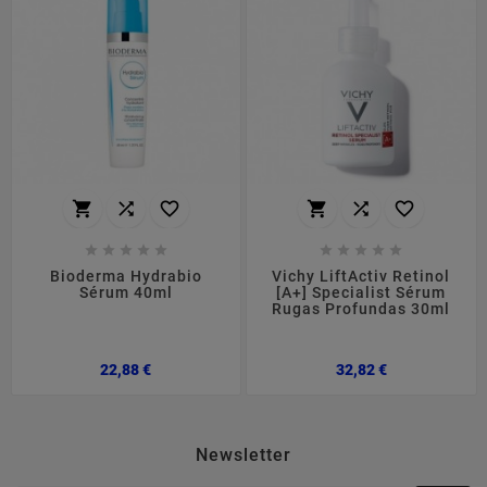
















Bioderma Hydrabio
Vichy LiftActiv Retinol
Sérum 40ml
[A+] Specialist Sérum
Rugas Profundas 30ml
Preço
Preço
22,88 €
32,82 €
Newsletter