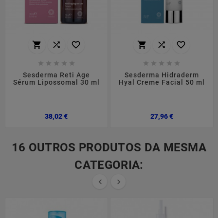
















Sesderma Reti Age
Sesderma Hidraderm
Sérum Lipossomal 30 ml
Hyal Creme Facial 50 ml
Preço
Preço
38,02 €
27,96 €
16 OUTROS PRODUTOS DA MESMA
CATEGORIA:

