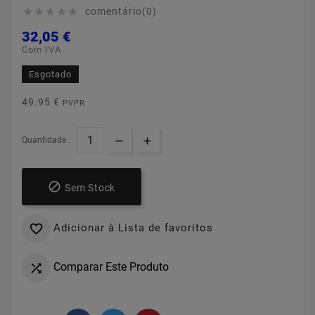
comentário(0)





32,05 €
Com IVA
Esgotado
49.95 €
PVPR
Quantidade :

Sem Stock
Adicionar à Lista de favoritos

Comparar Este Produto
