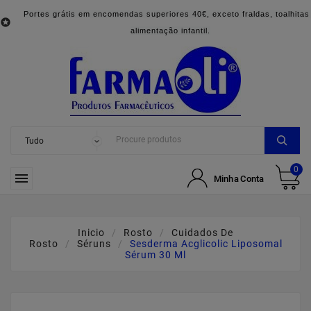
Portes grátis em encomendas superiores 40€, exceto fraldas, toalhitas

alimentação infantil.
0

Minha Conta
Inicio
Rosto
Cuidados De
Rosto
Séruns
Sesderma Acglicolic Liposomal
Sérum 30 Ml