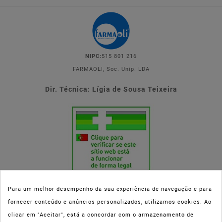
NIPC:
515 801 216
FARMAOLI, Soc. Unip. LDA
Dir. Técnica: Lígia de Sousa Teixeira
Para um melhor desempenho da sua experiência de navegação e para
fornecer conteúdo e anúncios personalizados, utilizamos cookies. Ao
Esta parafarmácia (Farmaoli) encontra-se autorizada pelo INFARMED
clicar em "Aceitar", está a concordar com o armazenamento de