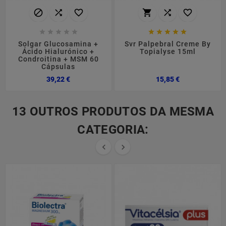
















Solgar Glucosamina +
Svr Palpebral Creme By
Ácido Hialurónico +
Topialyse 15ml
Condroitina + MSM 60
Cápsulas
Preço
Preço
39,22 €
15,85 €
13 OUTROS PRODUTOS DA MESMA
CATEGORIA:

