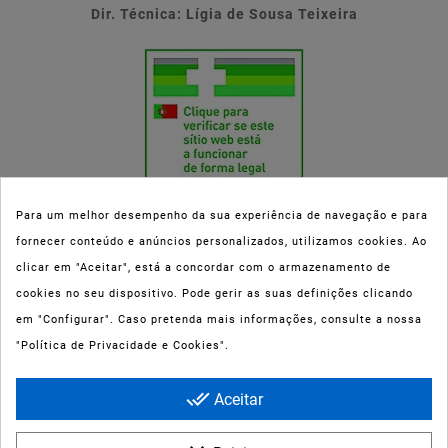
Dir. Técnica: Lígia de Sousa Teixeira
Para um melhor desempenho da sua experiência de navegação e para
fornecer conteúdo e anúncios personalizados, utilizamos cookies. Ao
Esta parafarmácia (Farmaoli) encontra-se autorizada pelo INFARMED
clicar em "Aceitar", está a concordar com o armazenamento de
(registo nº 00078/2020) para a dispensa de Medicamentos Não
cookies no seu dispositivo. Pode gerir as suas definições clicando
Sujeitos a Receita Médica (MNSRM) e produtos de saúde e bem-estar
em "Configurar". Caso pretenda mais informações, consulte a nossa
ao domicílio e através da internet. Os Medicamentos Não Sujeitos a
"Política de Privacidade e Cookies".
Receita Médica só podem ser entregues nos concelhos do Porto,
Maia, Matosinhos, Gondomar e Vila Nova de Gaia.
done_all
Aceitar