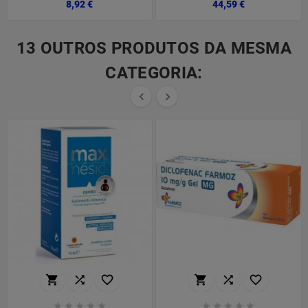
Preço
Preço
8,92 €
44,59 €
13 OUTROS PRODUTOS DA MESMA
CATEGORIA:

















