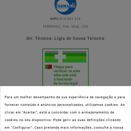
NIPC:
515 801 216
FARMAOLI, Soc. Unip. LDA
Dir. Técnica: Lígia de Sousa Teixeira
Para um melhor desempenho da sua experiência de navegação e para
fornecer conteúdo e anúncios personalizados, utilizamos cookies. Ao
Esta parafarmácia (Farmaoli) encontra-se autorizada pelo INFARMED
clicar em "Aceitar", está a concordar com o armazenamento de
(registo nº 00078/2020) para a dispensa de Medicamentos Não
cookies no seu dispositivo. Pode gerir as suas definições clicando
Sujeitos a Receita Médica (MNSRM) e produtos de saúde e bem-estar
em "Configurar". Caso pretenda mais informações, consulte a nossa