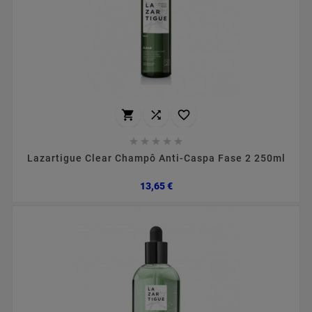








Lazartigue Clear Champô Anti-Caspa Fase 2 250ml
Preço
13,65 €