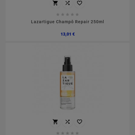








Lazartigue Champô Repair 250ml
Preço
13,01 €







