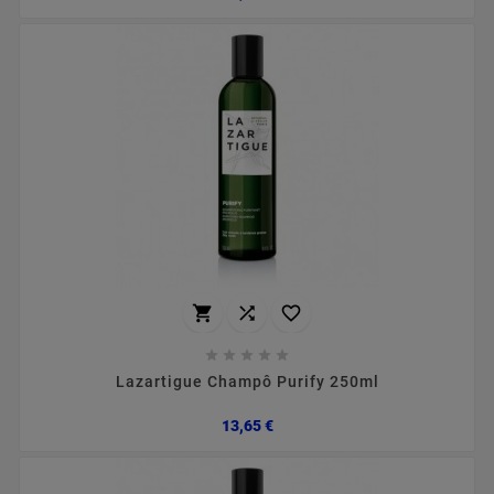








Lazartigue Champô Purify 250ml
Preço
13,65 €