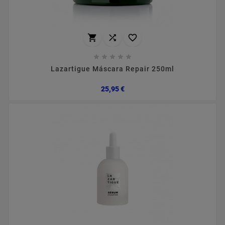








Lazartigue Máscara Repair 250ml
Preço
25,95 €