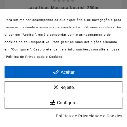





Lazartigue Máscara Nourish 250ml
Preço
25,95 €
Para um melhor desempenho da sua experiência de navegação e para
fornecer conteúdo e anúncios personalizados, utilizamos cookies. Ao
clicar em "Aceitar", está a concordar com o armazenamento de
cookies no seu dispositivo. Pode gerir as suas definições clicando
em "Configurar". Caso pretenda mais informações, consulte a nossa
"Política de Privacidade e Cookies".
done_all
Aceitar
clear
Rejeite.



tune
Configurar





Política de Privacidade e Cookies
Lazartigue Condicionador Nourish Light 150ml