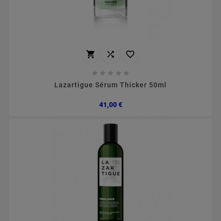








Lazartigue Sérum Thicker 50ml
Preço
41,00 €