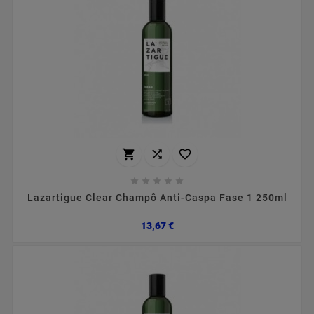








Lazartigue Clear Champô Anti-Caspa Fase 1 250ml
Preço
13,67 €