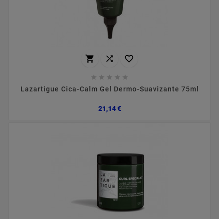








Lazartigue Cica-Calm Gel Dermo-Suavizante 75ml
Preço
21,14 €