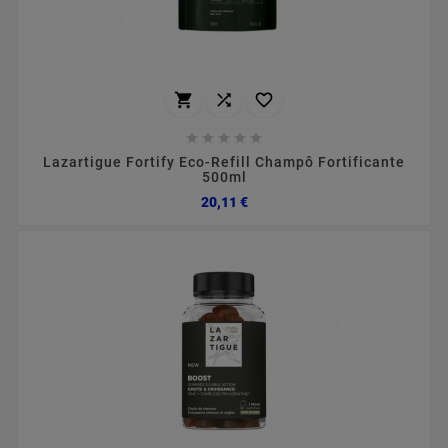








Lazartigue Fortify Eco-Refill Champô Fortificante
500ml
Preço
20,11 €