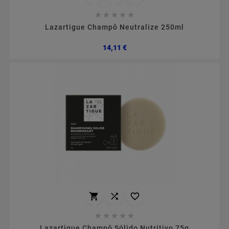





Lazartigue Champô Neutralize 250ml
Preço
14,11 €








Lazartigue Champô Sólido Nutritivo 75g