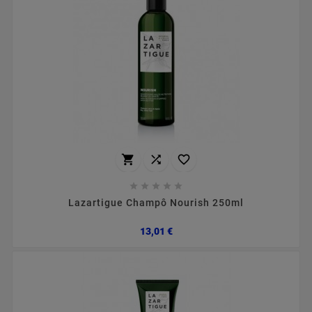








Lazartigue Champô Nourish 250ml
Preço
13,01 €