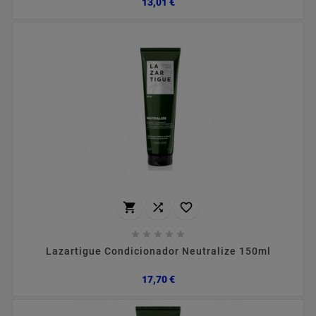
Preço
13,01 €








Lazartigue Condicionador Neutralize 150ml
Preço
17,70 €