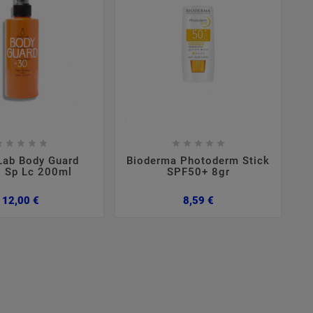

















Lab Body Guard
Bioderma Photoderm Stick
 Sp Lc 200ml
SPF50+ 8gr
Preço
Preço
12,00 €
8,59 €