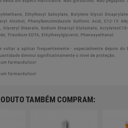
o e deixa um aspeto matificante. Não gorduroso. Não pegajos
lmethane, Ethylhexyl Salicylate, Butylene Glycol DicaprylateD
aryl Alcohol, Phenylbenzimidazole Sulfonic Acid, C12-15 Al
act, Glyceryl Stearate, Sodium Stearoyl Glutamate, AcrylatesC1
de, Trisodium EDTA, Ethylhexylglycerin, Phenoxyethanol.
 voltar a aplicar frequentemente - especialmente depois do 
uantidade diminui significativamente o nível de proteção.
e um farmacêutico!
e um farmacêutico!
PRODUTO TAMBÉM COMPRAM: