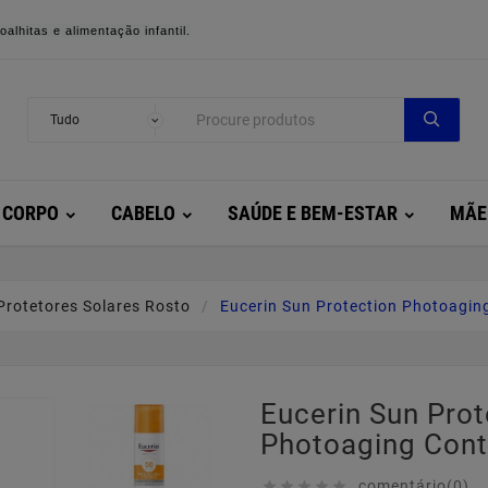
alhitas e alimentação infantil.
CORPO
CABELO
SAÚDE E BEM-ESTAR
MÃE
Protetores Solares Rosto
Eucerin Sun Protection Photoagin
Eucerin Sun Prot
Photoaging Cont
comentário(0)




