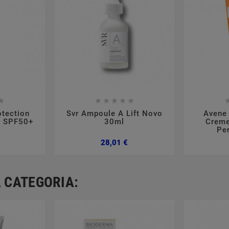













otection
Svr Ampoule A Lift Novo
Avene 
l SPF50+
30ml
Crem
Pe
Preço
Preço
28,01 €
 CATEGORIA: