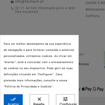
info@farmaoli.pt
SAÚDE E B
22 11 44 343 (Chamada para a rede
Medicamen
fixa nacional)
Coffrets
Para um melhor desempenho da sua experiência
NIPC:
515 801 216
de navegação e para fornecer conteúdo e anúncios
FARMAOLI, Soc. Unip. LDA
personalizados, utilizamos cookies. Ao clicar em
"Aceitar", está a concordar com o armazenamento
Dir. Técnica: Lígia de Sousa
de cookies no seu dispositivo. Pode gerir as suas
Teixeira
definições clicando em "Configurar". Caso
pretenda mais informações, consulte a nossa
"Política de Privacidade e Cookies".
done_all
clear
tune
Aceitar
Rejeite.
Configurar