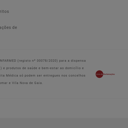
ritos
ações de
 INFARMED (registo nº 00078/2020) para a dispensa
e produtos de saúde e bem-estar ao domicílio e
eita Médica só podem ser entregues nos concelhos
omar e Vila Nova de Gaia.