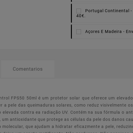
Portugal Continental -
40€.
Açores E Madeira -
Env
Comentarios
ntrol FPS50 50ml é um protetor solar que oferece um elevado 
er a pele das queimaduras solares, como reduz visivelmente o
elevada contra ea radiação UV. Contém na sua fórmula o antio
 um antioxidante que protege as células da pele dos danos ca
so molecular, que ajudam a hidratar eficazmente a pele, reduzi