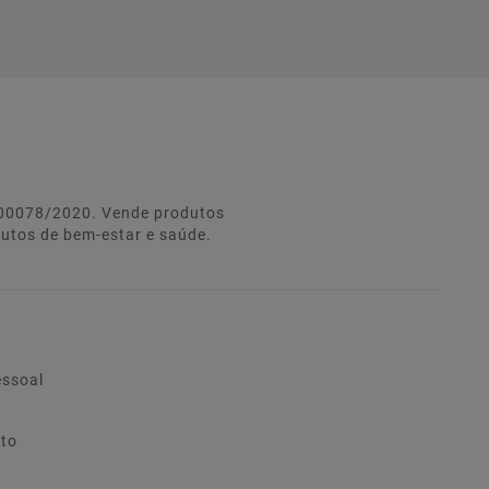
º 00078/2020. Vende produtos
dutos de bem-estar e saúde.
essoal
ito