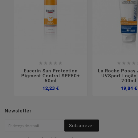















Eucerin Sun Protection
La Roche Posay 
Pigment Control SPF50+
UVSport Loção
50ml
200ml
Preço
12,23 €
19,84 €
Newsletter
Subscrever