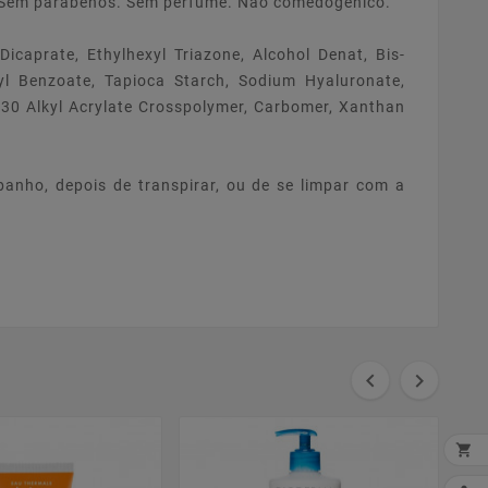
o. Sem parabenos. Sem perfume. Não comedogénico.
icaprate, Ethylhexyl Triazone, Alcohol Denat, Bis-
kyl Benzoate, Tapioca Starch, Sodium Hyaluronate,
0-30 Alkyl Acrylate Crosspolymer, Carbomer, Xanthan
banho, depois de transpirar, ou de se limpar com a


