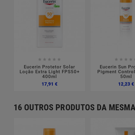















Eucerin Protetor Solar
Eucerin Sun Pr
Loção Extra Light FPS50+
Pigment Contro
400ml
50ml
Preço
17,91 €
12,23 €
16 OUTROS PRODUTOS DA MESMA