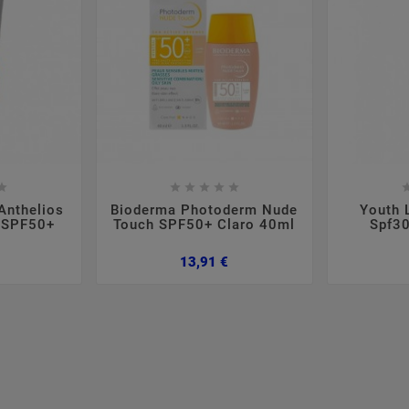













Anthelios
Bioderma Photoderm Nude
Youth 
 SPF50+
Touch SPF50+ Claro 40ml
Spf30
Preço
Preço
13,91 €