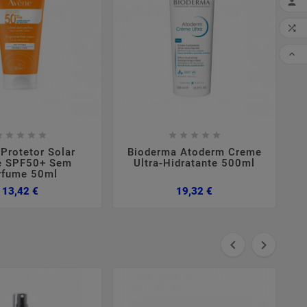

MI

CO


















Protetor Solar
Bioderma Atoderm Creme
e SPF50+ Sem
Ultra-Hidratante 500ml
rfume 50ml
Preço
Preço
13,42 €
19,32 €

