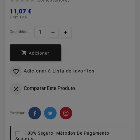
comentário(0)





11,07 €
Com IVA
Quantidade :

Adicionar
Adicionar à Lista de favoritos

Comparar Este Produto

Partilhar:
100% Seguro.
Métodos De Pagamento
Seguros.