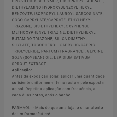
PPG-20 CROSSPOLYMER, DIISOPROPYL ADIPATE,
DIETHYLAMINO HYDROXYBENZOYL HEXYL
BENZOATE, ISOPROPYL LAUROYL SARCOSINATE,
COCO-CAPRYLATE/CAPRATE, ETHYLHEXYL
TRIAZONE, BIS-ETHYLHEXYLOXYPHENOL
METHOXYPHENYL TRIAZINE, DIETHYLHEXYL
BUTAMIDO TRIAZONE, SILICA DIMETHYL
SILYLATE, TOCOPHEROL, CAPRYLIC/CAPRIC
TRIGLYCERIDE, PARFUM (FRAGRANCE), GLYCINE
SOJA (SOYBEAN) OIL, LEPIDIUM SATIVUM
SPROUT EXTRACT
Aplicação:
Antes da exposição solar, aplicar uma quantidade
suficiente uniformemente no rosto e pele exposta
ao sol. Repetir a aplicação com frequência, a
cada duas horas, após o banho.
FARMAOLI - Mais do que uma loja, o olhar atento
de um farmacêutico!