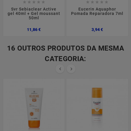










Svr Sebiaclear Active
Eucerin Aquaphor
gel 40ml + Gel moussant
Pomada Reparadora 7ml
50ml
Preço
Preço
11,86 €
3,94 €
16 OUTROS PRODUTOS DA MESMA
CATEGORIA:

