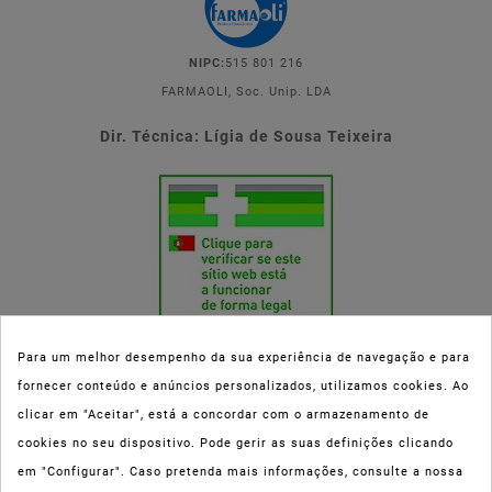
NIPC:
515 801 216
FARMAOLI, Soc. Unip. LDA
Dir. Técnica: Lígia de Sousa Teixeira
Para um melhor desempenho da sua experiência de navegação e para
fornecer conteúdo e anúncios personalizados, utilizamos cookies. Ao
Esta parafarmácia (Farmaoli) encontra-se autorizada pelo INFARMED
clicar em "Aceitar", está a concordar com o armazenamento de
(registo nº 00078/2020) para a dispensa de Medicamentos Não
cookies no seu dispositivo. Pode gerir as suas definições clicando
Sujeitos a Receita Médica (MNSRM) e produtos de saúde e bem-estar
em "Configurar". Caso pretenda mais informações, consulte a nossa