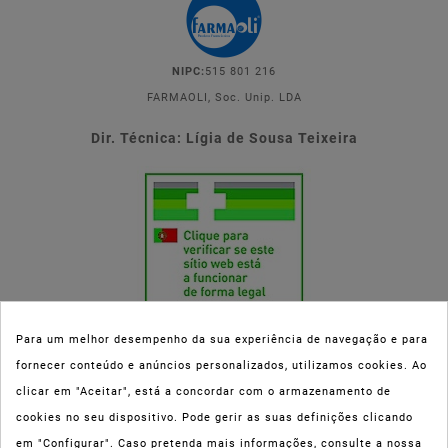
NIPC:
515 801 216
FARMAOLI, Soc. Unip. LDA
Dir. Técnica: Lígia de Sousa Teixeira
Para um melhor desempenho da sua experiência de navegação e para
fornecer conteúdo e anúncios personalizados, utilizamos cookies. Ao
Esta parafarmácia (Farmaoli) encontra-se autorizada pelo INFARMED
clicar em "Aceitar", está a concordar com o armazenamento de
(registo nº 00078/2020) para a dispensa de Medicamentos Não
cookies no seu dispositivo. Pode gerir as suas definições clicando
Sujeitos a Receita Médica (MNSRM) e produtos de saúde e bem-estar
em "Configurar". Caso pretenda mais informações, consulte a nossa