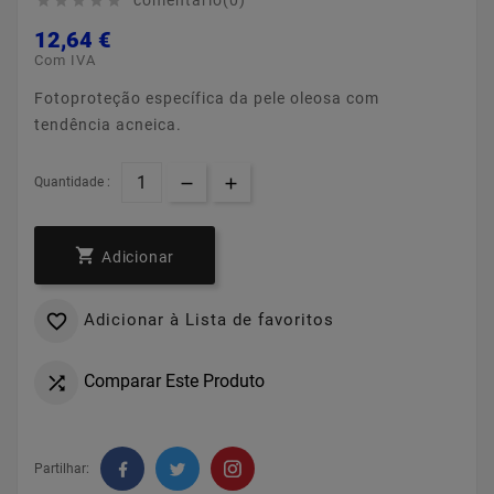
comentário(0)





12,64 €
Com IVA
Fotoproteção específica da pele oleosa com
tendência acneica.
Quantidade :

Adicionar
Adicionar à Lista de favoritos

Comparar Este Produto

Partilhar: