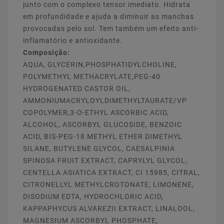
junto com o complexo tensor imediato. Hidrata
em profundidade e ajuda a diminuir as manchas
provocadas pelo sol. Tem também um efeito anti-
inflamatório e antioxidante.
Composição:
AQUA, GLYCERIN,PHOSPHATIDYLCHOLINE,
POLYMETHYL METHACRYLATE,PEG-40
HYDROGENATED CASTOR OIL,
AMMONIUMACRYLOYLDIMETHYLTAURATE/VP
COPOLYMER,3-O-ETHYL ASCORBIC ACID,
ALCOHOL, ASCORBYL GLUCOSIDE, BENZOIC
ACID, BIS-PEG-18 METHYL ETHER DIMETHYL
SILANE, BUTYLENE GLYCOL, CAESALPINIA
SPINOSA FRUIT EXTRACT, CAPRYLYL GLYCOL,
CENTELLA ASIATICA EXTRACT, CI 15985, CITRAL,
CITRONELLYL METHYLCROTONATE, LIMONENE,
DISODIUM EDTA, HYDROCHLORIC ACID,
KAPPAPHYCUS ALVAREZII EXTRACT, LINALOOL,
MAGNESIUM ASCORBYL PHOSPHATE,