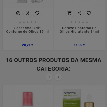
















Sesderma C-vit
Cerave Contorno De
Contorno de Olhos 15 ml
Olhos Hidratante 14ml
Preço
Preço
20,21 €
11,09 €
16 OUTROS PRODUTOS DA MESMA
CATEGORIA:

