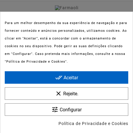
NIPC:
515 801 216
FARMAOLI, Soc. Unip. LDA
Para um melhor desempenho da sua experiência de navegação e para
fornecer conteúdo e anúncios personalizados, utilizamos cookies. Ao
Dir. Técnica: Lígia de Sousa Teixeira
clicar em "Aceitar", está a concordar com o armazenamento de
cookies no seu dispositivo. Pode gerir as suas definições clicando
Esta parafarmácia (Farmaoli) encontra-se autorizada pelo INFARMED
em "Configurar". Caso pretenda mais informações, consulte a nossa
(registo nº 00078/2020) para a dispensa de Medicamentos Não
"Política de Privacidade e Cookies".
Sujeitos a Receita Médica (MNSRM) e produtos de saúde e bem-estar
ao domicílio e através da internet. Os Medicamentos Não Sujeitos a
done_all
Aceitar
Receita Médica só podem ser entregues nos concelhos do Porto,
Maia, Matosinhos, Gondomar e Vila Nova de Gaia.
clear
Rejeite.
tune
Configurar
SESDERMA C-VIT 5
© 2022 - Farmaoli - Soc. Uni. Lda
LIPOSOMAL SÉRUM 30ML
Política de Privacidade e Cookies
43,55 €