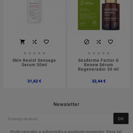
















Skin Resist Sensage
Sesderma Factor G
Serum 30ml
Renew Sérum
Regenerador 30 ml
Preço
Preço
31,62 €
32,44 €
Newsletter
OK
Pode cancelar a subscrição a qualquer momento. Para tal,