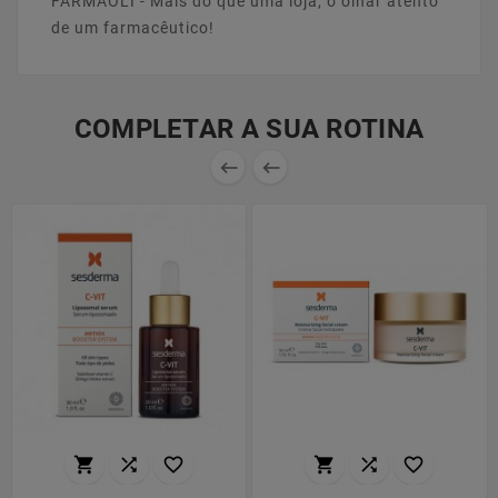
FARMAOLI - Mais do que uma loja, o olhar atento
de um farmacêutico!
COMPLETAR A SUA ROTINA







