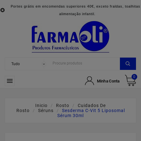
Portes grátis em encomendas superiores 40€, exceto fraldas, toalhitas

alimentação infantil.
0

Minha Conta
Inicio
Rosto
Cuidados De
Rosto
Séruns
Sesderma C-Vit 5 Liposomal
Sérum 30ml