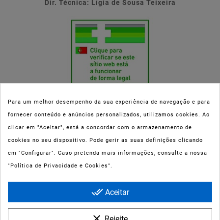
Dir. Técnica: Lígia de Sousa Teixeira
Para um melhor desempenho da sua experiência de navegação e para
fornecer conteúdo e anúncios personalizados, utilizamos cookies. Ao
Esta parafarmácia (Farmaoli) encontra-se autorizada pelo INFARMED
clicar em "Aceitar", está a concordar com o armazenamento de
(registo nº 00078/2020) para a dispensa de Medicamentos Não
cookies no seu dispositivo. Pode gerir as suas definições clicando
Sujeitos a Receita Médica (MNSRM) e produtos de saúde e bem-estar
em "Configurar". Caso pretenda mais informações, consulte a nossa
ao domicílio e através da internet. Os Medicamentos Não Sujeitos a
"Política de Privacidade e Cookies".
Receita Médica só podem ser entregues nos concelhos do Porto,
Maia, Matosinhos, Gondomar e Vila Nova de Gaia.
done_all
Aceitar
clear
Rejeite.