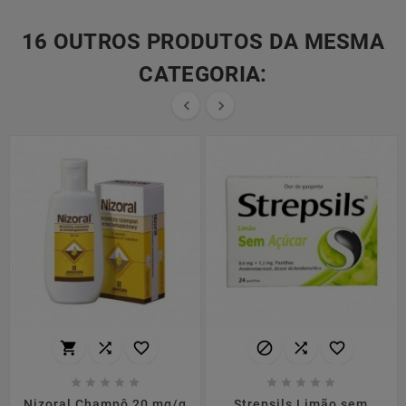
16 OUTROS PRODUTOS DA MESMA
CATEGORIA:


















Nizoral Champô 20 mg/g
Strepsils Limão sem