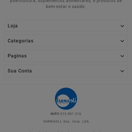
puericultura, suplementos alimentares, e produtos de
bem-estar e saúde.

Loja

Categorias

Paginas

Sua Conta
NIPC:
515 801 216
FARMAOLI, Soc. Unip. LDA