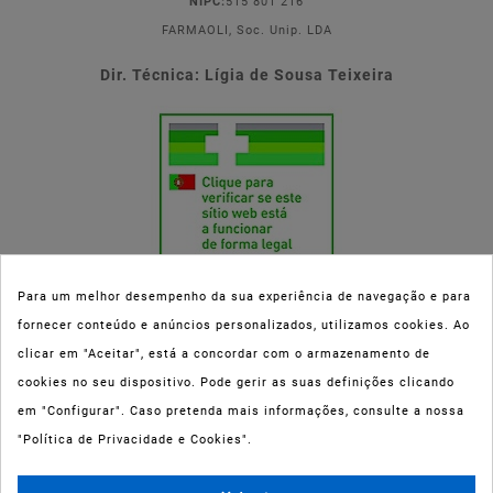
NIPC:
515 801 216
FARMAOLI, Soc. Unip. LDA
Dir. Técnica: Lígia de Sousa Teixeira
Para um melhor desempenho da sua experiência de navegação e para
fornecer conteúdo e anúncios personalizados, utilizamos cookies. Ao
Esta parafarmácia (Farmaoli) encontra-se autorizada pelo INFARMED
clicar em "Aceitar", está a concordar com o armazenamento de
(registo nº 00078/2020) para a dispensa de Medicamentos Não
cookies no seu dispositivo. Pode gerir as suas definições clicando
Sujeitos a Receita Médica (MNSRM) e produtos de saúde e bem-estar
em "Configurar". Caso pretenda mais informações, consulte a nossa
ao domicílio e através da internet. Os Medicamentos Não Sujeitos a
"Política de Privacidade e Cookies".
Receita Médica só podem ser entregues nos concelhos do Porto,
Maia, Matosinhos, Gondomar e Vila Nova de Gaia.