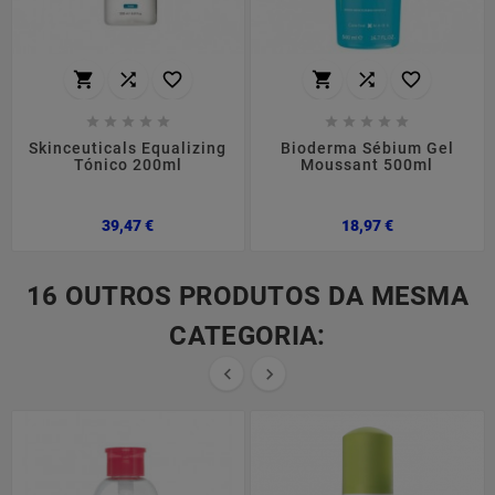
















Skinceuticals Equalizing
Bioderma Sébium Gel
Tónico 200ml
Moussant 500ml
Preço
Preço
39,47 €
18,97 €
16 OUTROS PRODUTOS DA MESMA
CATEGORIA:

