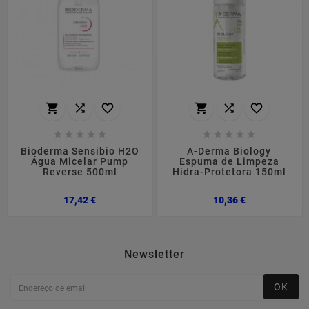
















Bioderma Sensibio H2O
A-Derma Biology
Água Micelar Pump
Espuma de Limpeza
Reverse 500ml
Hidra-Protetora 150ml
Preço
Preço
17,42 €
10,36 €
Newsletter
OK