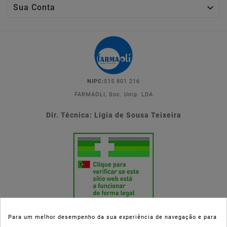

Sua Conta
NIPC:
515 801 216
FARMAOLI, Soc. Unip. LDA
Dir. Técnica: Lígia de Sousa Teixeira
Para um melhor desempenho da sua experiência de navegação e para