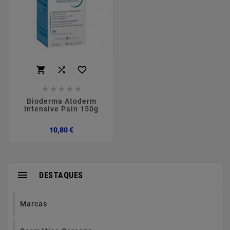








Bioderma Atoderm
Intensive Pain 150g
Preço
10,80 €

DESTAQUES
Marcas