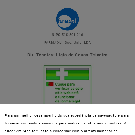
NIPC:
515 801 216
FARMAOLI, Soc. Unip. LDA
Dir. Técnica: Lígia de Sousa Teixeira
Para um melhor desempenho da sua experiência de navegação e para
fornecer conteúdo e anúncios personalizados, utilizamos cookies. Ao
Esta parafarmácia (Farmaoli) encontra-se autorizada pelo INFARMED
clicar em "Aceitar", está a concordar com o armazenamento de