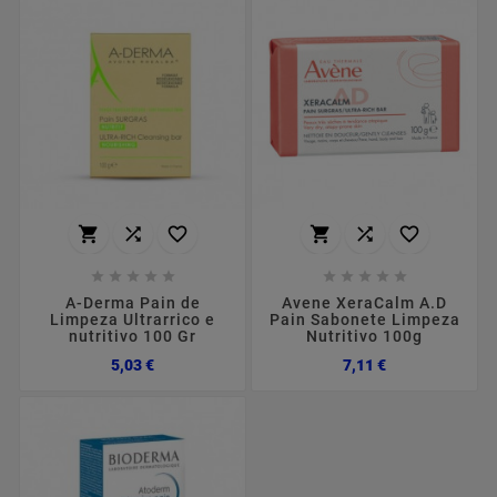
















A-Derma Pain de
Avene XeraCalm A.D
Limpeza Ultrarrico e
Pain Sabonete Limpeza
nutritivo 100 Gr
Nutritivo 100g
Preço
Preço
5,03 €
7,11 €