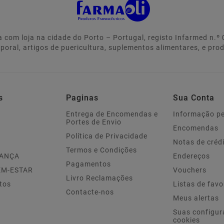
 com loja na cidade do Porto – Portugal, registo Infarmed n.
rporal, artigos de puericultura, suplementos alimentares, e pro
s
Paginas
Sua Conta
Entrega de Encomendas e
Informação p
Portes de Envio
Encomendas
Política de Privacidade
Notas de créd
Termos e Condições
IANÇA
Endereços
Pagamentos
EM-ESTAR
Vouchers
Livro Reclamações
tos
Listas de favo
Contacte-nos
Meus alertas
Suas configur
cookies