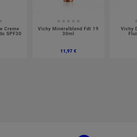













ce Creme
Vichy Minéralblend Fdt 19
Vichy 
do SPF30
30ml
Flu
Preço
Preço
11,97 €