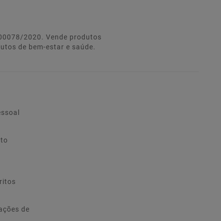
º 00078/2020. Vende produtos
dutos de bem-estar e saúde.
essoal
ito
ritos
ações de