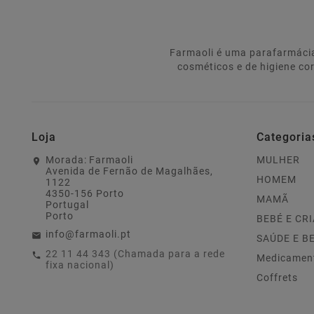
Farmaoli é uma parafarmácia
cosméticos e de higiene co
Loja
Categoria
Morada:
Farmaoli
MULHER
Avenida de Fernão de Magalhães,
HOMEM
1122
4350-156 Porto
MAMÃ
Portugal
Porto
BEBÉ E CR
info@farmaoli.pt
SAÚDE E B
22 11 44 343 (Chamada para a rede
Medicamen
fixa nacional)
Coffrets