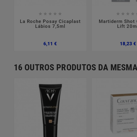















La Roche Posay Cicaplast
Martiderm Shot 
Lábios 7,5ml
Lift 20m
Preço
6,11 €
18,23 €
16 OUTROS PRODUTOS DA MESMA