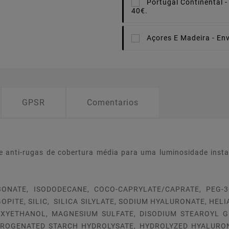
Portugal Continental -
40€.
Açores E Madeira -
Env
GPSR
Comentarios
ase anti-rugas de cobertura média para uma luminosidade insta
BONATE, ISODODECANE, COCO-CAPRYLATE/CAPRATE, PEG-3
PITE, SILIC, SILICA SILYLATE, SODIUM HYALURONATE, HEL
XYETHANOL, MAGNESIUM SULFATE, DISODIUM STEAROYL G
ROGENATED STARCH HYDROLYSATE, HYDROLYZED HYALURON