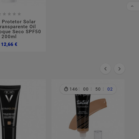
CO









 Protetor Solar
ransparente Oil
Toque Seco SPF50
200ml
Preço
12,66 €


:
:
:
146
00
50
01