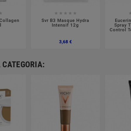













Collagen
Svr B3 Masque Hydra
Eucerin
l
Intensif 12g
Spray T
Control 
Preço
Preço
3,68 €
 CATEGORIA: