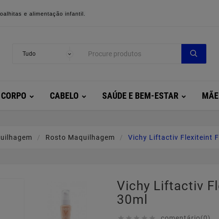
alhitas e alimentação infantil.
CORPO
CABELO
SAÚDE E BEM-ESTAR
MÃE
uilhagem
Rosto Maquilhagem
Vichy Liftactiv Flexiteint 
Vichy Liftactiv F
30ml
comentário(0)




