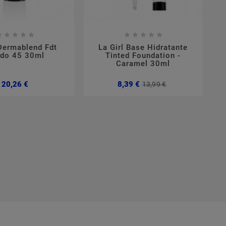

















Dermablend Fdt
La Girl Base Hidratante
L
ido 45 30ml
Tinted Foundation -
Caramel 30ml
Preço
Preço
Preço
20,26 €
8,39 €
13,99 €
normal