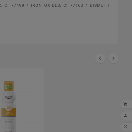
, CI 77499 / IRON OXIDES, CI 77163 / BISMUTH




MI
