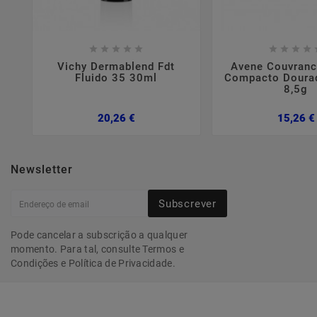















Vichy Dermablend Fdt
Avene Couvran
Fluido 35 30ml
Compacto Doura
8,5g
Preço
20,26 €
15,26 €
Newsletter
Subscrever
Pode cancelar a subscrição a qualquer
momento. Para tal, consulte Termos e
Condições e Política de Privacidade.