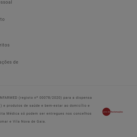
essoal
ito
ritos
ações de
 INFARMED (registo nº 00078/2020) para a dispensa
e produtos de saúde e bem-estar ao domicílio e
eita Médica só podem ser entregues nos concelhos
omar e Vila Nova de Gaia.