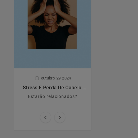
,
,
outubro
29
2024
junho
28
Stress E Perda De Cabelo:
Dermatite A
Estarão Relacionados?
Estarão relacionados?
Principais caract
causas e sin

