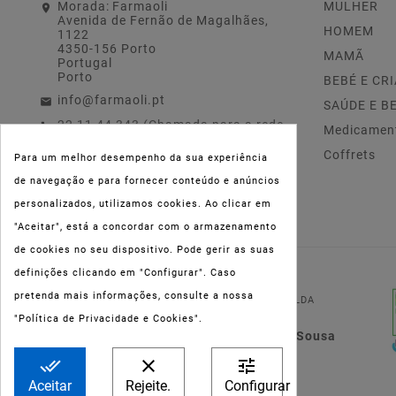
Morada:
Farmaoli
MULHER
Avenida de Fernão de Magalhães,
HOMEM
1122
4350-156 Porto
MAMÃ
Portugal
Porto
BEBÉ E CR
info@farmaoli.pt
SAÚDE E B
22 11 44 343 (Chamada para a rede
Medicamen
fixa nacional)
Coffrets
Para um melhor desempenho da sua experiência
de navegação e para fornecer conteúdo e anúncios
personalizados, utilizamos cookies. Ao clicar em
"Aceitar", está a concordar com o armazenamento
de cookies no seu dispositivo. Pode gerir as suas
definições clicando em "Configurar". Caso
NIPC:
515 801 216
pretenda mais informações, consulte a nossa
FARMAOLI, Soc. Unip. LDA
"Política de Privacidade e Cookies".
Dir. Técnica: Lígia de Sousa
Teixeira
done_all
clear
tune
Aceitar
Rejeite.
Configurar