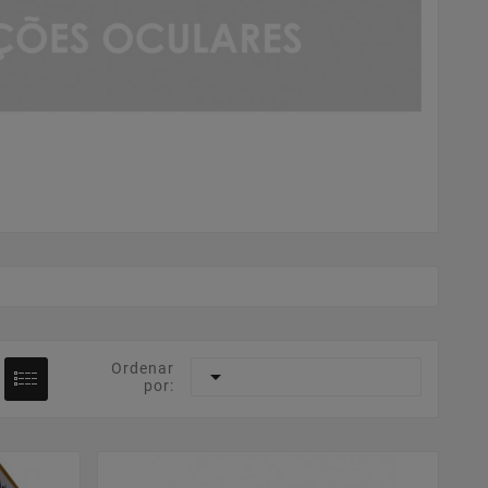
Ordenar

por: