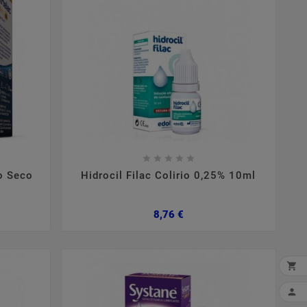









ho Seco
Hidrocil Filac Colirio 0,25% 10ml
Preço
8,76 €

