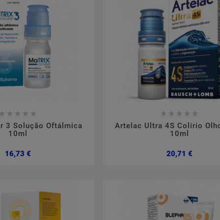

















ar 3 Solução Oftálmica
Artelac Ultra 4S Colírio Ol
10ml
10ml
Preço
Preço
16,73 €
20,71 €