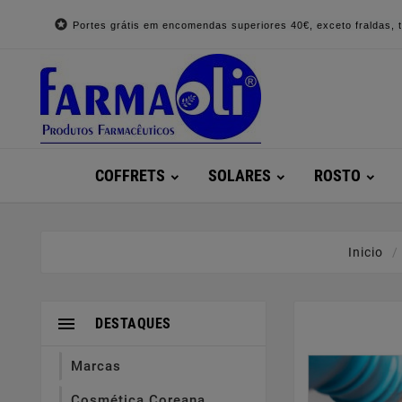

Portes grátis em encomendas superiores 40€, exceto fraldas, to
COFFRETS
SOLARES
ROSTO
Inicio

DESTAQUES
Marcas
Cosmética Coreana