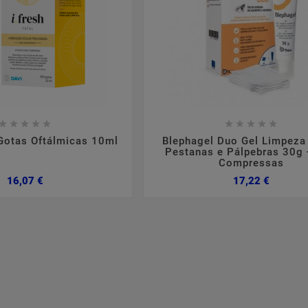

















 Gotas Oftálmicas 10ml
Blephagel Duo Gel Limpeza 
,
2024
março
05
2024
no
Pestanas e Pálpebras 30g
Compressas
tópica
Suplementação Com
Qued
Preço
Preço
Colagénio
16,07 €
17,22 €
erísticas,
Sim ou Não?
Formulaç
tomas.
cabelo co