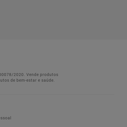
º 00078/2020. Vende produtos
dutos de bem-estar e saúde.
essoal