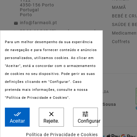
4350-156 Porto
MAMÃ
Portugal
Porto
BEBÉ E CR
info@farmaoli.pt
SAÚDE E B
22 11 44 343 (Chamada para a rede
Medicamen
fixa nacional)
Coffrets
Para um melhor desempenho da sua experiência
de navegação e para fornecer conteúdo e anúncios
personalizados, utilizamos cookies. Ao clicar em
"Aceitar", está a concordar com o armazenamento
de cookies no seu dispositivo. Pode gerir as suas
definições clicando em "Configurar". Caso
NIPC:
515 801 216
pretenda mais informações, consulte a nossa
FARMAOLI, Soc. Unip. LDA
"Política de Privacidade e Cookies".
Dir. Técnica: Lígia de Sousa
Teixeira
done_all
clear
tune
Aceitar
Rejeite.
Configurar
Política de Privacidade e Cookies