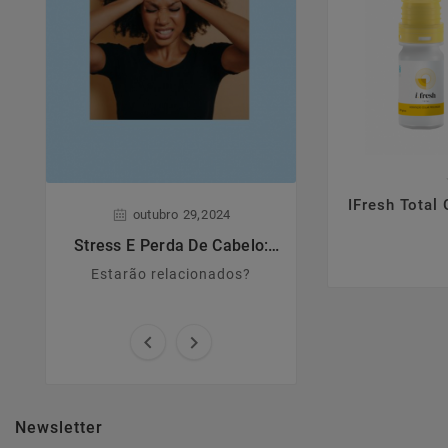

IFresh Total
,
,
outubro
29
2024
junho
28
Stress E Perda De Cabelo:
Dermatite A
Estarão Relacionados?
Estarão relacionados?
Principais caract
causas e sin


Newsletter