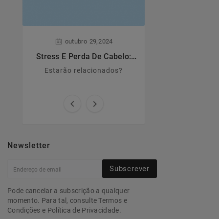
,
,
outubro
29
2024
junho
28
Stress E Perda De Cabelo:
Dermatite A
Estarão Relacionados?
Estarão relacionados?
Principais caract
causas e sin


Newsletter
Subscrever
Pode cancelar a subscrição a qualquer
momento. Para tal, consulte Termos e
Condições e Política de Privacidade.