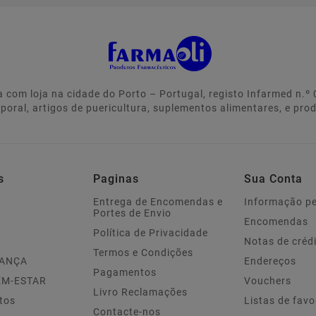
 com loja na cidade do Porto – Portugal, registo Infarmed n.
rporal, artigos de puericultura, suplementos alimentares, e pro
s
Paginas
Sua Conta
Entrega de Encomendas e
Informação p
Portes de Envio
Encomendas
Política de Privacidade
Notas de créd
Termos e Condições
IANÇA
Endereços
Pagamentos
EM-ESTAR
Vouchers
Livro Reclamações
tos
Listas de favo
Contacte-nos