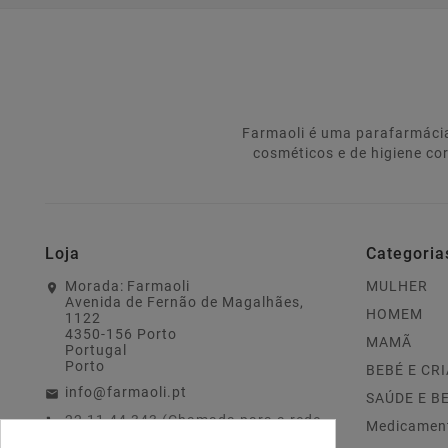
Farmaoli é uma parafarmácia
cosméticos e de higiene co
Loja
Categoria
Morada:
Farmaoli
MULHER
Avenida de Fernão de Magalhães,
HOMEM
1122
4350-156 Porto
MAMÃ
Portugal
Porto
BEBÉ E CR
info@farmaoli.pt
SAÚDE E B
22 11 44 343 (Chamada para a rede
Medicamen
fixa nacional)