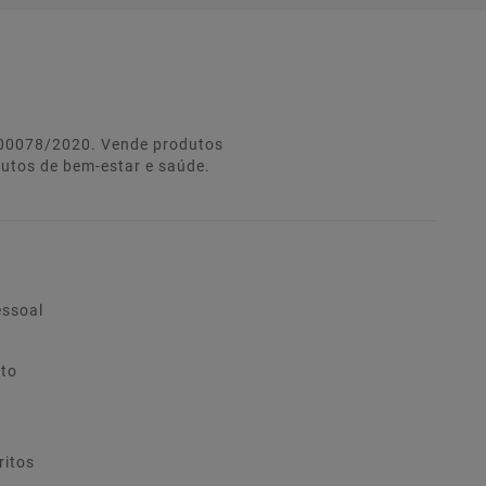
º 00078/2020. Vende produtos
dutos de bem-estar e saúde.
essoal
ito
ritos