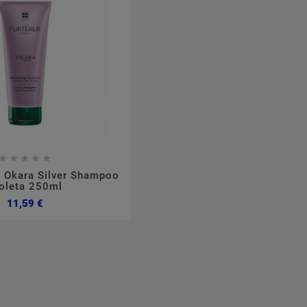








r Okara Silver Shampoo
oleta 250ml
Preço
11,59 €