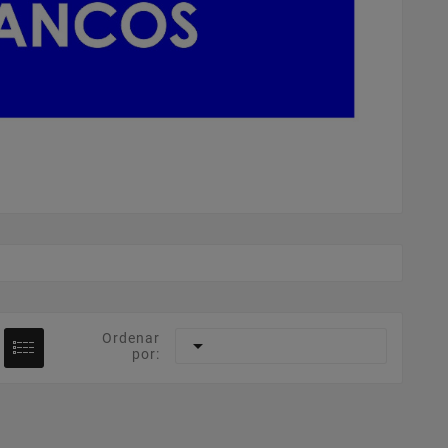
Ordenar

por: