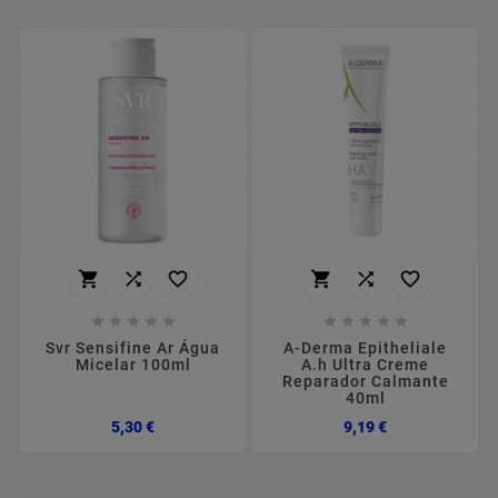
















Svr Sensifine Ar Água
A-Derma Epitheliale
Micelar 100ml
A.h Ultra Creme
Reparador Calmante
40ml
Preço
Preço
5,30 €
9,19 €