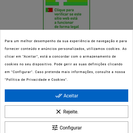
Para um melhor desempenho da sua experiência de navegação e para
fornecer conteúdo e anúncios personalizados, utilizamos cookies. Ao
Esta parafarmácia (Farmaoli) encontra-se autorizada pelo INFARMED
clicar em "Aceitar", está a concordar com o armazenamento de
(registo nº 00078/2020) para a dispensa de Medicamentos Não
cookies no seu dispositivo. Pode gerir as suas definições clicando
Sujeitos a Receita Médica (MNSRM) e produtos de saúde e bem-estar
em "Configurar". Caso pretenda mais informações, consulte a nossa
ao domicílio e através da internet. Os Medicamentos Não Sujeitos a
"Política de Privacidade e Cookies".
Receita Médica só podem ser entregues nos concelhos do Porto,
Maia, Matosinhos, Gondomar e Vila Nova de Gaia.
done_all
Aceitar
clear
Rejeite.
tune
Configurar