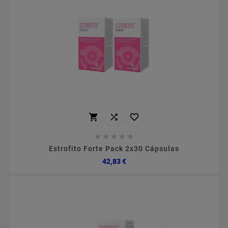








Estrofito Forte Pack 2x30 Cápsulas
Preço
42,83 €