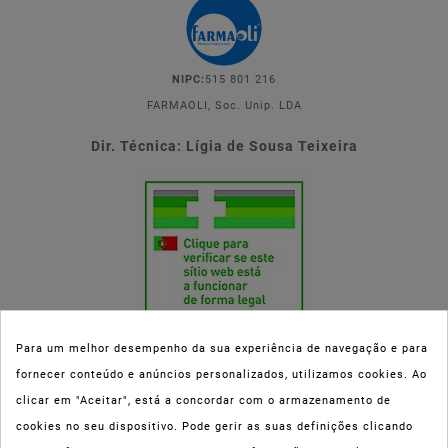
NIPC:
515 801 216
FARMAOLI, Soc. Unip. LDA
Dir. Técnica: Lígia de Sousa Teixeira
Para um melhor desempenho da sua experiência de navegação e para
fornecer conteúdo e anúncios personalizados, utilizamos cookies. Ao
Esta parafarmácia (Farmaoli) encontra-se autorizada pelo INFARMED
clicar em "Aceitar", está a concordar com o armazenamento de
(registo nº 00078/2020) para a dispensa de Medicamentos Não
cookies no seu dispositivo. Pode gerir as suas definições clicando
Sujeitos a Receita Médica (MNSRM) e produtos de saúde e bem-estar