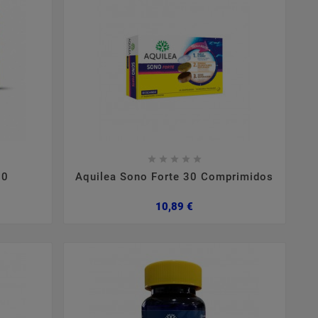









30
Aquilea Sono Forte 30 Comprimidos
Preço
10,89 €