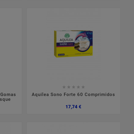









0 Gomas
Aquilea Sono Forte 60 Comprimidos
osque
Preço
17,74 €