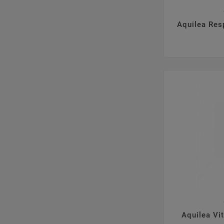

Aquilea Res

Aquilea Vi