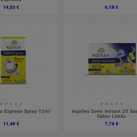
Preço
Preço
14,03 €
6,18 €

















o Express Spray 12ml
Aquilea Sono Instant 25 Sa
Sabor Limão
Preço
Preço
11,48 €
7,74 €