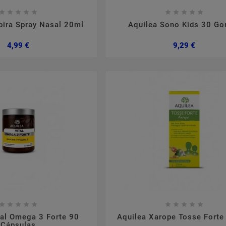

















pira Spray Nasal 20ml
Aquilea Sono Kids 30 G
Preço
Preço
4,99 €
9,29 €

















tal Omega 3 Forte 90
Aquilea Xarope Tosse Fort
Cápsulas