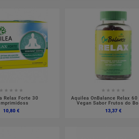

















a Relax Forte 30
Aquilea OnBalance Relax 6
mprimidoss
Vegan Sabor Frutos do B
Preço
Preço
10,80 €
13,37 €