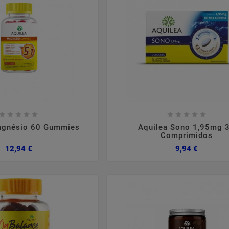

















agnésio 60 Gummies
Aquilea Sono 1,95mg 
Comprimidos
Preço
Preço
12,94 €
9,94 €