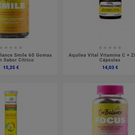
,
2024
março
05
2024
no
tópica
Suplementação Com
Qued
Colagénio
erísticas,
Sim ou Não?
Formulaç










tomas.
cabelo co







alance Smile 60 Gomas
Aquilea Vital Vitamina C + Z
 Sabor Cítrico
Cápsulas
Preço
Preço
15,25 €
14,03 €