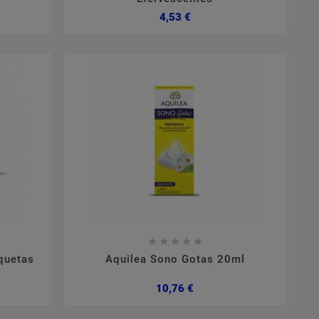
Preço
4,53 €









quetas
Aquilea Sono Gotas 20ml
Preço
10,76 €