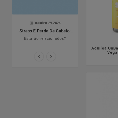
,
,
outubro
29
2024
junho
28
Stress E Perda De Cabelo:
Dermatite A
Estarão Relacionados?
Estarão relacionados?
Principais caract
causas e sin

Aquilea OnB
Vegan

