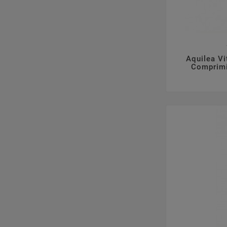

Aquilea V
Comprimi