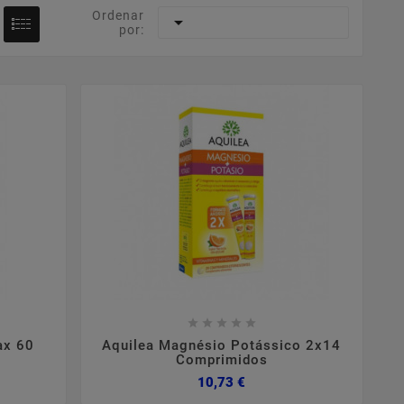
Ordenar

por:









ax 60
Aquilea Magnésio Potássico 2x14
Comprimidos
Preço
10,73 €