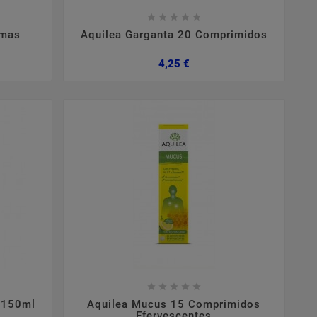









omas
Aquilea Garganta 20 Comprimidos
Preço
4,25 €









e 150ml
Aquilea Mucus 15 Comprimidos
Efervescentes