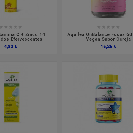

















itamina C + Zinco 14
Aquilea OnBalance Focus 6
dos Efervescentes
Vegan Sabor Cereja
Preço
Preço
4,83 €
15,25 €