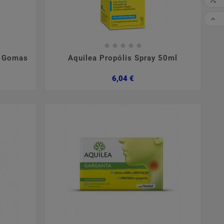

CO










0 Gomas
Aquilea Propólis Spray 50ml
Preço
6,04 €