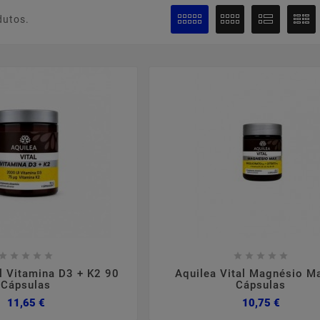
dutos.

















al Vitamina D3 + K2 90
Aquilea Vital Magnésio M
Cápsulas
Cápsulas
Preço
Preço
11,65 €
10,75 €