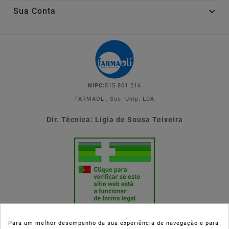

Sua Conta
NIPC:
515 801 216
FARMAOLI, Soc. Unip. LDA
Dir. Técnica: Lígia de Sousa Teixeira
Para um melhor desempenho da sua experiência de navegação e para