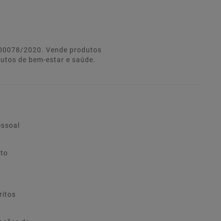
º 00078/2020. Vende produtos
dutos de bem-estar e saúde.
essoal
ito
ritos