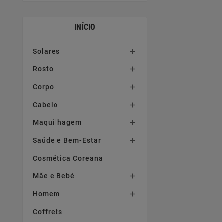
INÍCIO
Solares

Rosto

Corpo

Cabelo

Maquilhagem

Saúde e Bem-Estar

Cosmética Coreana
Mãe e Bebé

Homem

Coffrets