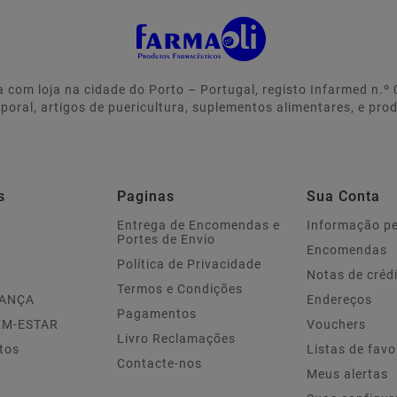
 com loja na cidade do Porto – Portugal, registo Infarmed n.
rporal, artigos de puericultura, suplementos alimentares, e pro
s
Paginas
Sua Conta
Entrega de Encomendas e
Informação p
Portes de Envio
Encomendas
Política de Privacidade
Notas de créd
Termos e Condições
IANÇA
Endereços
Pagamentos
EM-ESTAR
Vouchers
Livro Reclamações
tos
Listas de favo
Contacte-nos
Meus alertas