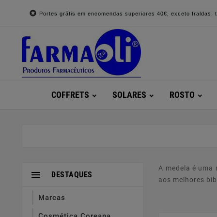

Portes grátis em encomendas superiores 40€, exceto fraldas, to
COFFRETS
SOLARES
ROSTO
A medela é uma 

DESTAQUES
aos melhores bib
Marcas
Cosmética Coreana