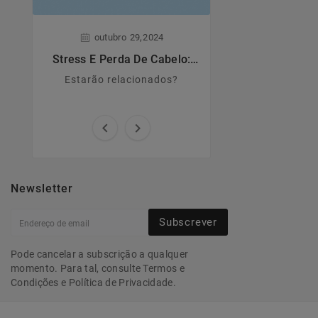
,
,
outubro
29
2024
junho
28
Stress E Perda De Cabelo:
Dermatite A
Estarão Relacionados?
Estarão relacionados?
Principais caract
causas e sin


Newsletter
Subscrever
Pode cancelar a subscrição a qualquer
momento. Para tal, consulte Termos e
Condições e Política de Privacidade.