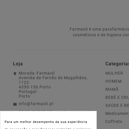
Farmaoli é uma parafarmácia
cosméticos e de higiene co
Loja
Categoria
Morada:
Farmaoli
MULHER
Avenida de Fernão de Magalhães,
HOMEM
1122
4350-156 Porto
MAMÃ
Portugal
Porto
BEBÉ E CR
info@farmaoli.pt
SAÚDE E B
22 11 44 343 (Chamada para a rede
Medicamen
fixa nacional)
Coffrets
Para um melhor desempenho da sua experiência