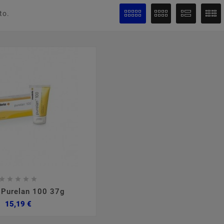
to.








 Purelan 100 37g
Preço
15,19 €