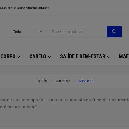
alhitas e alimentação infantil.
CORPO
CABELO
SAÚDE E BEM-ESTAR
MÃE
Inicio
Marcas
Medela
marca que acompanha e ajuda as mamãs na fase da amamentaçã
erões para o bebé.