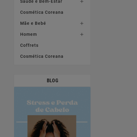
Saúde e Bem-Estar

Cosmética Coreana
Mãe e Bebé

Homem

Coffrets
Cosmética Coreana
BLOG