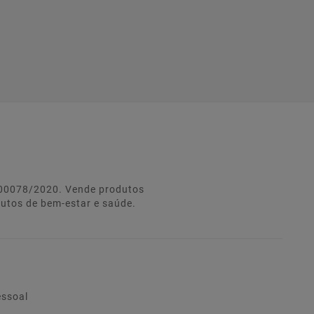
º 00078/2020. Vende produtos
dutos de bem-estar e saúde.
essoal