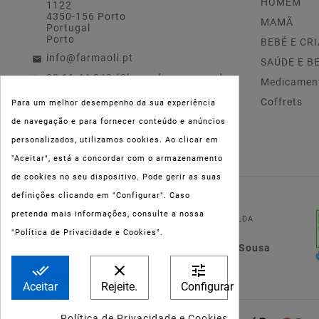
HOMEM
1122
4350-156 Porto
MAMÃ
Portugal
Porto
BEBÉ E CR
info@farmaoli.pt
SAÚDE E B
22 11 44 343 (Chamada para a rede
Medicamen
fixa nacional)
Coffrets
Para um melhor desempenho da sua experiência
de navegação e para fornecer conteúdo e anúncios
personalizados, utilizamos cookies. Ao clicar em
"Aceitar", está a concordar com o armazenamento
de cookies no seu dispositivo. Pode gerir as suas
definições clicando em "Configurar". Caso
NIPC:
515 801 216
pretenda mais informações, consulte a nossa
FARMAOLI, Soc. Unip. LDA
"Política de Privacidade e Cookies".
Dir. Técnica: Lígia de Sousa
Teixeira
done_all
clear
tune
Aceitar
Rejeite.
Configurar
Política de Privacidade e Cookies