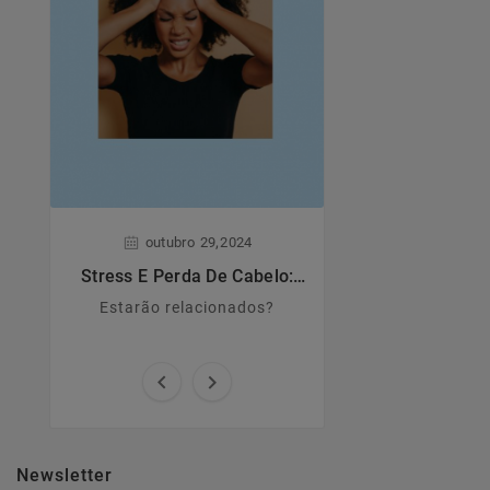
,
,
outubro
29
2024
junho
28
Stress E Perda De Cabelo:
Dermatite A
Estarão Relacionados?
Estarão relacionados?
Principais caract
causas e sin


Newsletter