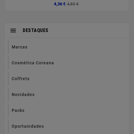
Preço
Preço
4,36 €
4,85 €
normal

DESTAQUES
Marcas
Cosmética Coreana
Coffrets
Novidades
Packs
Oportunidades