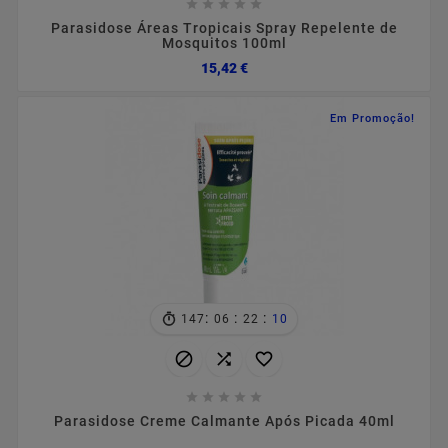





Parasidose Áreas Tropicais Spray Repelente de
Mosquitos 100ml
Preço
15,42 €
Em Promoção!
:
:
:
147
06
22
10








Parasidose Creme Calmante Após Picada 40ml