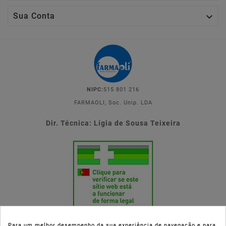

Sua Conta
NIPC:
515 801 216
FARMAOLI, Soc. Unip. LDA
Dir. Técnica: Lígia de Sousa Teixeira
Para um melhor desempenho da sua experiência de navegação e para