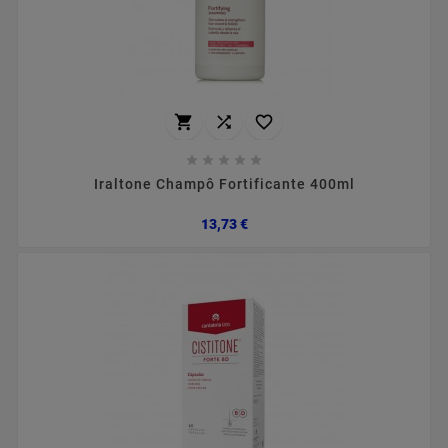








Iraltone Champô Fortificante 400ml
Preço
13,73 €