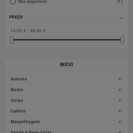
Não disponível
(1)
PREÇO

13,00 € - 48,00 €
INÍCIO
Solares

Rosto

Corpo

Cabelo

Maquilhagem

Saúde e Bem-Estar
