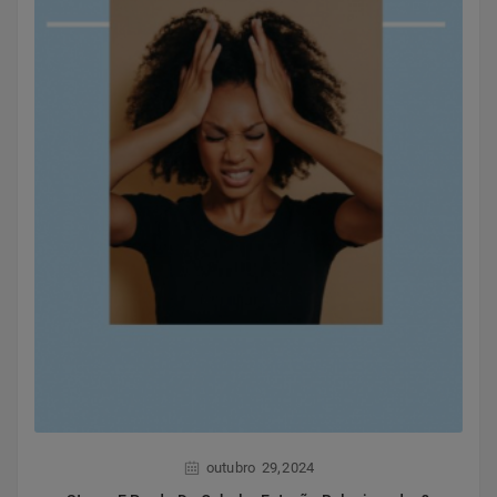
,
outubro
29
2024