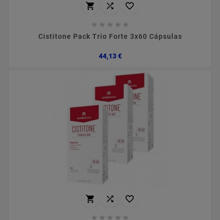








Cistitone Pack Trio Forte 3x60 Cápsulas
Preço
44,13 €







