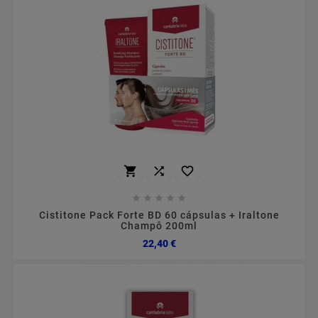








Cistitone Pack Forte BD 60 cápsulas + Iraltone
Champô 200ml
Preço
22,40 €