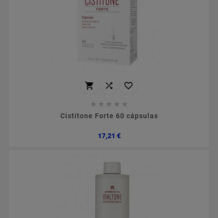








Cistitone Forte 60 cápsulas
Preço
17,21 €