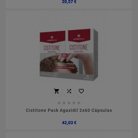
Preço
20,57 €








Cistitone Pack Agaxidil 2x60 Cápsulas
Preço
42,03 €