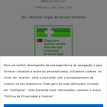
NIPC:
515 801 216
FARMAOLI, Soc. Unip. LDA
Dir. Técnica: Lígia de Sousa Teixeira
Para um melhor desempenho da sua experiência de navegação e para
fornecer conteúdo e anúncios personalizados, utilizamos cookies. Ao
Esta parafarmácia (Farmaoli) encontra-se autorizada pelo INFARMED
clicar em "Aceitar", está a concordar com o armazenamento de
(registo nº 00078/2020) para a dispensa de Medicamentos Não
cookies no seu dispositivo. Pode gerir as suas definições clicando
Sujeitos a Receita Médica (MNSRM) e produtos de saúde e bem-estar
em "Configurar". Caso pretenda mais informações, consulte a nossa
ao domicílio e através da internet. Os Medicamentos Não Sujeitos a
"Política de Privacidade e Cookies".
Receita Médica só podem ser entregues nos concelhos do Porto,