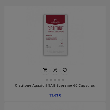








Cistitone Agaxidil 5Alf Supreme 60 Cápsulas
Preço
33,63 €