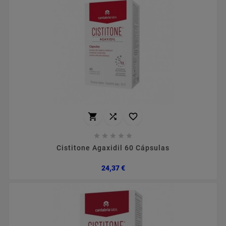








Cistitone Agaxidil 60 Cápsulas
Preço
24,37 €