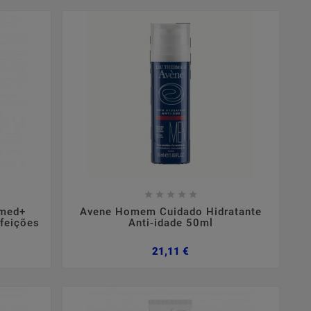









med+
Avene Homem Cuidado Hidratante
rfeições
Anti-idade 50ml
Preço
21,11 €