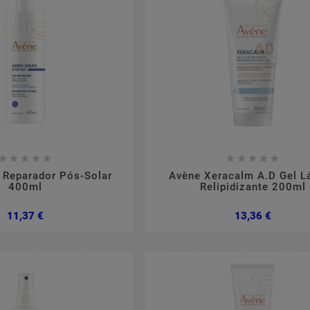

















 Reparador Pós-Solar
Avène Xeracalm A.D Gel L
400ml
Relipidizante 200ml
Preço
Preço
11,37 €
13,36 €