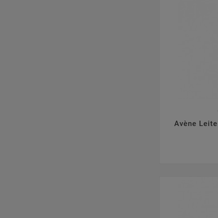

Avène Leite