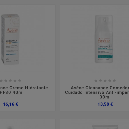

















nce Creme Hidratante
Avène Cleanance Comedo
PF30 40ml
Cuidado Intensivo Anti-impe
30ml
Preço
Preço
16,16 €
13,58 €