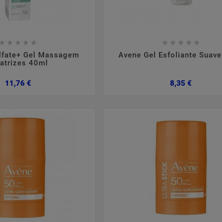

















lfate+ Gel Massagem
Avene Gel Esfoliante Suav
atrizes 40ml
Preço
Preço
11,76 €
8,35 €