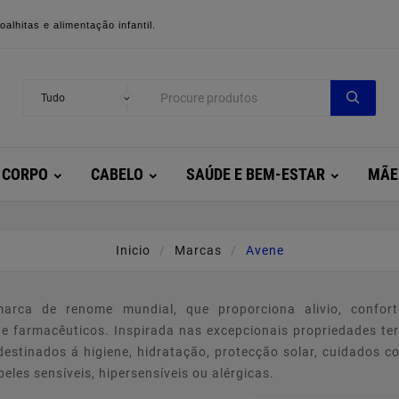
alhitas e alimentação infantil.
CORPO
CABELO
SAÚDE E BEM-ESTAR
MÃE
Inicio
Marcas
Avene
rca de renome mundial, que proporciona alivio, confor
e farmacêuticos. Inspirada nas excepcionais propriedades te
estinados á higiene, hidratação, protecção solar, cuidados 
eles sensíveis, hipersensíveis ou alérgicas.