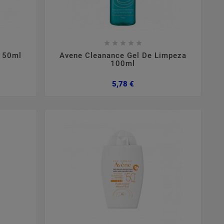









e 50ml
Avene Cleanance Gel De Limpeza
100ml
Preço
5,78 €