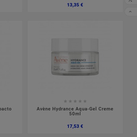

Preço
13,35 €
CO










pacto
Avène Hydrance Aqua-Gel Creme
50ml
Preço
17,53 €