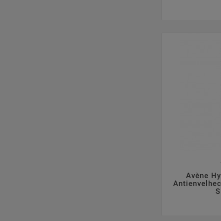

Avène Hy
Antienvelhec
S