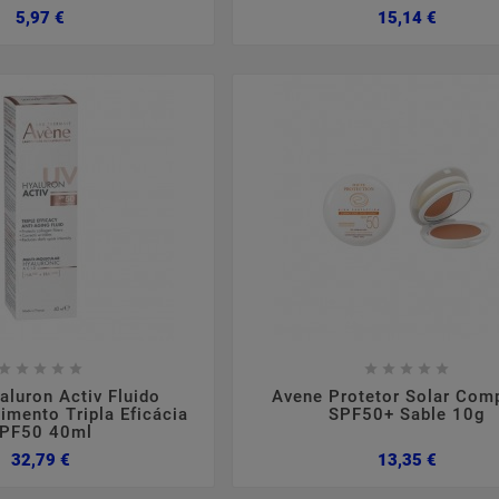
Preço
Preço
5,97 €
15,14 €

















aluron Activ Fluido
Avene Protetor Solar Com
imento Tripla Eficácia
SPF50+ Sable 10g
PF50 40ml
Preço
Preço
32,79 €
13,35 €