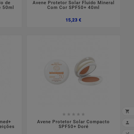
do de
Avene Protetor Solar Fluido Mineral
e 50ml
Com Cor SPF50+ 40ml
Preço
15,23 €
,
,
vembro
15
2023
outubro
09
2023
a De Cabelo
Couro Cabeludo
ões tópicas para
A importância de manter um
Q
m queda ou frágil
couro cabeludo saudável










med+
Avene Protetor Solar Compacto

feições
SPF50+ Doré
MI