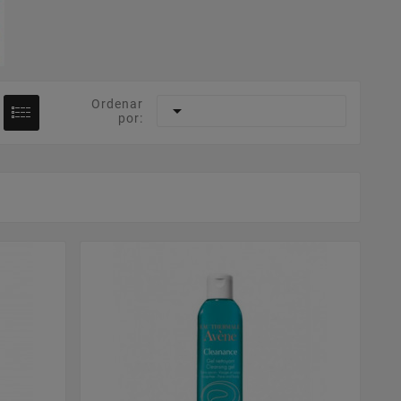
Ordenar

por: