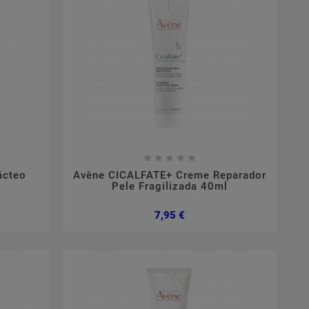









ácteo
Avène CICALFATE+ Creme Reparador
Pele Fragilizada 40ml
Preço
7,95 €