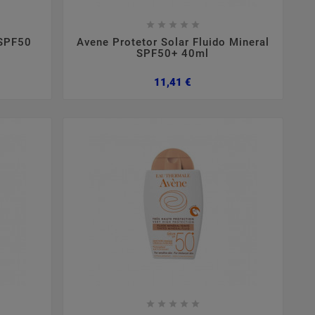









 SPF50
Avene Protetor Solar Fluido Mineral
SPF50+ 40ml
Preço
11,41 €








