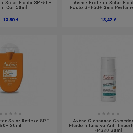
or Solar Fluido SPF50+
Avene Protetor Solar Flui
m Cor 50ml
Rosto SPF50+ Sem Perfum
Preço
Preço
13,80 €
13,42 €
,
2024
março
05
2024
no
tópica
Suplementação Com
Qued
Colagénio
erísticas,
Sim ou Não?
Formulaç
tomas.
cabelo co

















tor Solar Reflexe SPF
Avène Cleanance Comedo
50+ 30ml
Fluido Intensivo Anti-Imper
FPS30 30ml