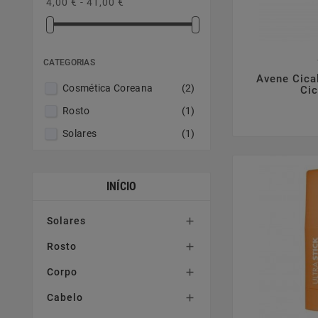
4,00 € - 41,00 €
CATEGORIAS

Avene Cica
Cosmética Coreana
(2)
Cic
Rosto
(1)
Solares
(1)
INÍCIO
Solares

Rosto

Corpo

Cabelo
