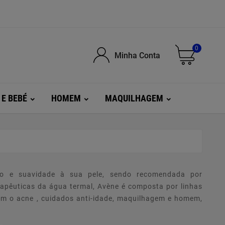
0
Minha Conta
 E BEBÉ
HOMEM
MAQUILHAGEM
to e suavidade à sua pele, sendo recomendada por
rapêuticas da água termal, Avène é composta por linhas
com o acne , cuidados anti-idade, maquilhagem e homem,