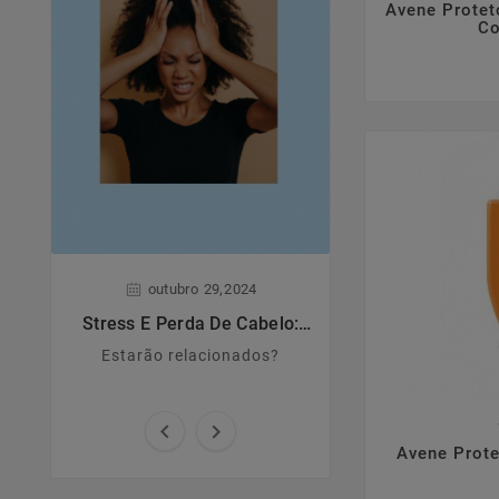
Avene Protet
Co
,
,
outubro
29
2024
junho
28
Stress E Perda De Cabelo:
Dermatite A
Estarão Relacionados?
Estarão relacionados?
Principais caract
causas e sin



Avene Prote