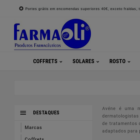

Portes grátis em encomendas superiores 40€, exceto fraldas, to
COFFRETS
SOLARES
ROSTO
Avéne é uma ma

DESTAQUES
dermatologistas 
de tratamentos d
Marcas
adaptados para p
Coffrets