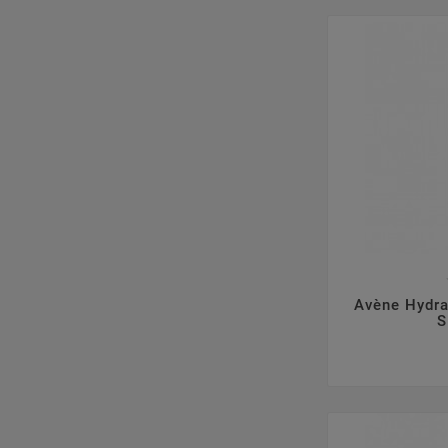

Avène Hydra
S