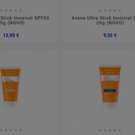

















 Stick Invisível SPF50
Avène Ultra Stick Invisível
5g (NOVO)
20g (NOVO)
Preço
Preço
12,92 €
9,32 €
















